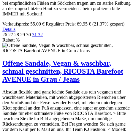
bei empfindlichen Füßen mit Söckchen tragen um zu starke Reibung
an der ungeschützten Haut zu vermeiden - beim probieren bitte
IMMER mit Socken!!
Verkaufspreis:
55,00 €
Regulärer Preis:
69,95 €
(21.37% gespart)
Details
26
27
28
29
30
31
32
Rabatt
%
Offene Sandale, Vegan & waschbar,
schmal geschnitten, RICOSTA Barefoot
AVENUE in Grau / Jeans
Absolut flexible und ganz leichte Sandale aus rein veganen und
waschbaren Materialien, mit weich abgepolsterten Riemchen über
den Vorfuß und der Ferse bzw der Fessel, mit einem unterlegten
Klett optimal an den Fuß anzupassen, eine super angenehm sitzende
Sandale für eher schmalere Füße von RICOSTA Barefoot. > Bitte
beachten Sie die im Bild angegebenen Maße, um unnötige
Rücksendungen zu vermeiden. Bei Fragen wenden Sie sich gerne
vor dem Kauf per E-Mail an uns. Ihr Team KJ Fashion! < Modell: