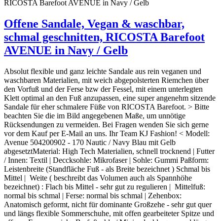
Offene Sandale, Vegan & waschbar,
schmal geschnitten, RICOSTA Barefoot
AVENUE in Navy / Gelb
Absolut flexible und ganz leichte Sandale aus rein veganen und
waschbaren Materialien, mit weich abgepolsterten Riemchen über
den Vorfuß und der Ferse bzw der Fessel, mit einem unterlegten
Klett optimal an den Fuß anzupassen, eine super angenehm sitzende
Sandale für eher schmalere Füße von RICOSTA Barefoot. > Bitte
beachten Sie die im Bild angegebenen Maße, um unnötige
Rücksendungen zu vermeiden. Bei Fragen wenden Sie sich gerne
vor dem Kauf per E-Mail an uns. Ihr Team KJ Fashion! < Modell:
Avenue 504200902 - 170 Nautic / Navy Blau mit Gelb
abgesetztMaterial: High Tech Materialien, schnell trocknend | Futter
/ Innen: Textil | Deccksohle: Mikrofaser | Sohle: Gummi Paßform:
Leistenbreite (Standfläche Fuß - als Breite bezeichnet ) Schmal bis
Mittel | Weite ( beschreibt das Volumen auch als Spannhöhe
bezeichnet) : Flach bis Mittel - sehr gut zu regulieren | Mittelfuß:
normal bis schmal | Ferse: normal bis schmal | Zehenbox:
Anatomisch geformt, nicht für dominante Großzehe - sehr gut quer
und längs flexible Sommerschuhe, mit offen gearbeiteter Spitze und