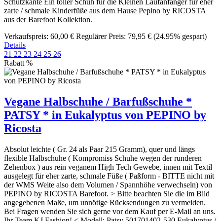
Schutzkante Ein toller Schuh für die Kleinen Laufanfänger für eher
zarte / schmale Kinderfüße aus dem Hause Pepino by RICOSTA
aus der Barefoot Kollektion.
Verkaufspreis:
60,00 €
Regulärer Preis:
79,95 €
(24.95% gespart)
Details
21
22
23
24
25
26
Rabatt
%
Vegane Halbschuhe / Barfußschuhe *
PATSY * in Eukalyptus von PEPINO by
Ricosta
Absolut leichte ( Gr. 24 als Paar 215 Gramm), quer und längs
flexible Halbschuhe ( Kompromiss Schuhe wegen der runderen
Zehenbox ) aus rein veganem High Tech Gewebe, innen mit Textil
ausgelegt für eher zarte, schmale Füße ( Paßform - BITTE nicht mit
der WMS Weite also dem Volumen / Spannhöhe verwechseln) von
PEPINO by RICOSTA Barefoot. > Bitte beachten Sie die im Bild
angegebenen Maße, um unnötige Rücksendungen zu vermeiden.
Bei Fragen wenden Sie sich gerne vor dem Kauf per E-Mail an uns.
Ihr Team KJ Fashion! < Modell: Patsy 501701402-530 Eukalyptus /