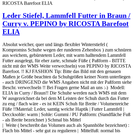
Leder Stiefel, Lammfell Futter in Braun /
Curry v. PEPINO by RICOSTA Barefoot
ELIA
Absolut weicher, quer und längs flexibler Winterstiefel (
Kompromiss Schuhe wegen der runderen Zehenbox ) zum schnüren
aus weichem, gebürstetem Leder, mit warm halltendem Lammfell
Futter ausgelegt, für eher zarte, schmale Füße ( Paßform - BITTE
nicht mit der WMS Weite verwechseln) von PEPINO by RICOSTA
Barefoot. !! KJ FASHION Tip: Bitte das Bild mit den genauen
Maßen je Größe beachten da Schuhgrößen keiner Norm unterliegen
- auch DRINGEND die WMS Angaben nicht mit der Paßform siehe
Beschr. verwechseln !! Bei Fragen gerne Mail an uns :-) Modell:
ELIA in Curry / Braun!! Die Schuhe werden nach WMS mit dem
W ausgezeichnet da bei dem M Leisten der Schuh durch das Futter
zu eng / flach wäre - es ist KEIN Schuh für Breite / Volumenreiche
Füße !!Material: Leder, samtig weiche Haptik | Futter Lammfell |
Deccksohle: warm | Sohle: Gummi / PU Paßform: (Standfläche Fuß
- als Breite bezeichnet ) Schmal bis Mittel
| Weite ( beschreibt das Volumen auch als Spannhöhe bezeichnet) :
Flach bis Mittel - sehr gut zu regulieren | Mittelfuß: normal bis