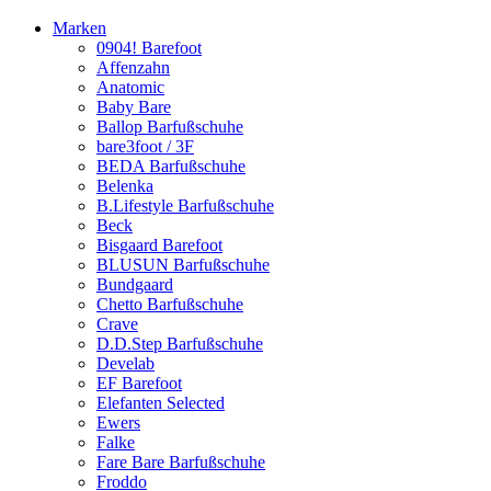
Marken
0904! Barefoot
Affenzahn
Anatomic
Baby Bare
Ballop Barfußschuhe
bare3foot / 3F
BEDA Barfußschuhe
Belenka
B.Lifestyle Barfußschuhe
Beck
Bisgaard Barefoot
BLUSUN Barfußschuhe
Bundgaard
Chetto Barfußschuhe
Crave
D.D.Step Barfußschuhe
Develab
EF Barefoot
Elefanten Selected
Ewers
Falke
Fare Bare Barfußschuhe
Froddo