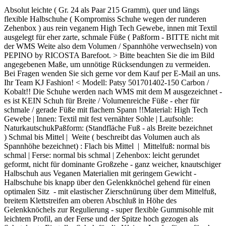
Absolut leichte ( Gr. 24 als Paar 215 Gramm), quer und längs
flexible Halbschuhe ( Kompromiss Schuhe wegen der runderen
Zehenbox ) aus rein veganem High Tech Gewebe, innen mit Textil
ausgelegt für eher zarte, schmale Füße ( Paßform - BITTE nicht mit
der WMS Weite also dem Volumen / Spannhöhe verwechseln) von
PEPINO by RICOSTA Barefoot. > Bitte beachten Sie die im Bild
angegebenen Maße, um unnötige Rücksendungen zu vermeiden.
Bei Fragen wenden Sie sich gerne vor dem Kauf per E-Mail an uns.
Ihr Team KJ Fashion! < Modell: Patsy 501701402-150 Carbon /
Kobalt!! Die Schuhe werden nach WMS mit dem M ausgezeichnet -
es ist KEIN Schuh für Breite / Volumenreiche Füße - eher für
schmale / gerade Füße mit flachem Spann !!Material: High Tech
Gewebe | Innen: Textil mit fest vernähter Sohle | Laufsohle:
NaturkautschukPaßform: (Standfläche Fuß - als Breite bezeichnet
) Schmal bis Mittel | Weite ( beschreibt das Volumen auch als
Spannhöhe bezeichnet) : Flach bis Mittel | Mittelfuß: normal bis
schmal | Ferse: normal bis schmal | Zehenbox: leicht gerundet
geformt, nicht für dominante Großzehe - ganz weicher, knautschiger
Halbschuh aus Veganen Materialien mit geringem Gewicht -
Halbschuhe bis knapp über den Gelenkknöchel gehend für einen
optimalen Sitz - mit elastischer Zierschnürung über dem Mittelfuß,
breitem Klettstreifen am oberen Abschluß in Höhe des
Gelenkknöchels zur Regulierung - super flexible Gummisohle mit
leichtem Profil, an der Ferse und der Spitze hoch gezogen als