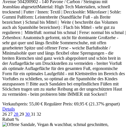
Avenue 504200902 - 140 Pavone / Carbon / Steingrau mit
Jeansblau abgesetztMaterial: High Tech Materialien, schnell
trocknend | Futter / Innen: Textil | Deccksohle: Mikrofaser | Sohle:
Gummi Paßform: Leistenbreite (Standfläche Fuß - als Breite
bezeichnet ) Schmal bis Mittel | Weite ( beschreibt das Volumen
auch als Spannhöhe bezeichnet) : Flach bis Mittel - sehr gut zu
regulieren | Mittelfuß: normal bis schmal | Ferse: normal bis schmal |
Zehenbox: Anatomisch geformt, nicht für dominante Großzehe -
sehr gut quer und längs flexible Sommerschuhe, mit offen
gearbeiteter Spitze und offener Ferse - weiche Barfußsohle /
Minimalsohle quer und längs flexibel ohne Sprengungen - die
breiten Riemchen sind ganz weich abgepolstert und schön breit in
der Auflagefläche um Druckkstellen zu vermeiden - breiter Vorfuß
als optimale Auflagefläche für den gesamten Fuß, ergonomische
Form für ein optimales Laufgefühl - mit Klettstreifen im Bereich des
Vorfußes zu schließen, so optimal an die Spannhöhe des Kindes
anzupasssen !! Bitte auch Sandalen bei empfindlichen Füßen mit
Söckchen tragen um zu starke Reibung an der ungeschützten Haut
zu vermeiden - beim probieren bitte IMMER mit Socken!!
Verkaufspreis:
55,00 €
Regulärer Preis:
69,95 €
(21.37% gespart)
Details
26
27
28
29
30
31
32
Rabatt
%