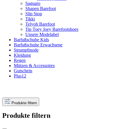
Saguaro
Shapen Barefoot
Slip Stop
Tikki
Telyoh Barefoot
Tip Toey Joey Barefootshoes
Unsere Modelabel
Barfußschuhe Kids
Barfußschuhe Erwachsene
Strumpfmode
Kleidung
Regen
Mützen & Accessoires
Gutschein
Plus12
Produkte filtern
Produkte filtern