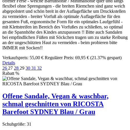
offener Ferse - weiche Barfußsohle / Minimalsohle quer und längs
flexibel ohne Sprengungen - die breiten Riemchen sind ganz weich
abgepolstert und schön breit in der Auflagefläche um Druckkstellen
zu vermeiden - breiter Vorfuß als optimale Auflagefläche für den
gesamten Fuß, ergonomische Form für ein optimales Laufgefühl -
mit Klettstreifen im Bereich des Vorfußes zu schließen, so optimal
an die Spannhöhe des Kindes anzupasssen !! Bitte auch Sandalen
bei empfindlichen Füßen mit Söckchen tragen um zu starke Reibung
an der ungeschützten Haut zu vermeiden - beim probieren bitte
IMMER mit Socken!!
Verkaufspreis:
55,00 €
Regulärer Preis:
69,95 €
(21.37% gespart)
Details
26
27
28
29
30
31
32
Rabatt
%
Offene Sandale, Vegan & waschbar,
schmal geschnitten von RICOSTA
Barefoot SYDNEY Blau / Grau
Schuhgröße:
31