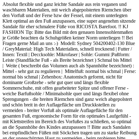
Absolut flexible und ganz leichte Sandale aus rein veganen und
waschbaren Materialien, mit weich abgepolsterten Riemchen über
den Vorfuß und der Ferse bzw der Fessel, mit einem unterlegten
Klett optimal an den Fuß anzupassen, eine super angenehm sitzende
Sandale für eher schmalere Füße von RICOSTA Barefoot. !! KJ
FASHION Tip: Bitte das Bild mit den genauen Innensohlenmaßen
je Größe beachten da Schuhgrößen keiner Norm unterliegen !! Bei
Fragen gerne Mail an uns :-) Modell: Sydney 504200402-130 Blue
/ GreyMaterial: High Tech Materialien, schnell trocknend | Futter /
Innen: Textil | Deccksohle: Mikrofaser | Sohle: Gummi |Paßform:
Leiste (Standfläche Fuß - als Breite bezeichnet ) Schmal bis Mittel
| Weite ( beschreibt das Volumen auch als Spannhöhe bezeichnet) :
Mittel - sehr gut zu regulieren | Mittelfuß: normal bis schmal | Ferse:
normal bis schmal | Zehenbox: Anatomisch geformt, nicht für
dominante Großzehe - sehr gut quer und längs flexible
Sommerschuhe, mit offen gearbeiteter Spitze und offener Ferse -
weiche Barfußsohle / Minimalsohle quer und längs flexibel ohne
Sprengungen - die breiten Riemchen sind ganz weich abgepolstert
und schön breit in der Auflagefläche um Druckkstellen zu
vermeiden - breiter Vorfuß als optimale Auflagefläche für den
gesamten Fuß, ergonomische Form für ein optimales Laufgefühl -
mit Klettstreifen im Bereich des Vorfußes zu schließen, so optimal
an die Spannhöhe des Kindes anzupasssen !! Bitte auch Sandalen
bei empfindlichen Füßen mit Söckchen tragen um zu starke Reibung
an der ungeschützten Haut zu vermeiden - beim probieren bitte