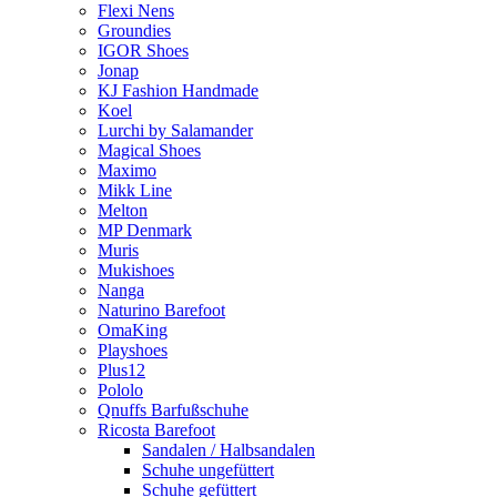
Flexi Nens
Groundies
IGOR Shoes
Jonap
KJ Fashion Handmade
Koel
Lurchi by Salamander
Magical Shoes
Maximo
Mikk Line
Melton
MP Denmark
Muris
Mukishoes
Nanga
Naturino Barefoot
OmaKing
Playshoes
Plus12
Pololo
Qnuffs Barfußschuhe
Ricosta Barefoot
Sandalen / Halbsandalen
Schuhe ungefüttert
Schuhe gefüttert