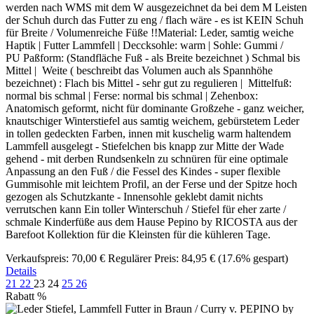
werden nach WMS mit dem W ausgezeichnet da bei dem M Leisten
der Schuh durch das Futter zu eng / flach wäre - es ist KEIN Schuh
für Breite / Volumenreiche Füße !!Material: Leder, samtig weiche
Haptik | Futter Lammfell | Deccksohle: warm | Sohle: Gummi /
PU Paßform: (Standfläche Fuß - als Breite bezeichnet ) Schmal bis
Mittel | Weite ( beschreibt das Volumen auch als Spannhöhe
bezeichnet) : Flach bis Mittel - sehr gut zu regulieren | Mittelfuß:
normal bis schmal | Ferse: normal bis schmal | Zehenbox:
Anatomisch geformt, nicht für dominante Großzehe - ganz weicher,
knautschiger Winterstiefel aus samtig weichem, gebürstetem Leder
in tollen gedeckten Farben, innen mit kuschelig warm haltendem
Lammfell ausgelegt - Stiefelchen bis knapp zur Mitte der Wade
gehend - mit derben Rundsenkeln zu schnüren für eine optimale
Anpassung an den Fuß / die Fessel des Kindes - super flexible
Gummisohle mit leichtem Profil, an der Ferse und der Spitze hoch
gezogen als Schutzkante - Innensohle geklebt damit nichts
verrutschen kann Ein toller Winterschuh / Stiefel für eher zarte /
schmale Kinderfüße aus dem Hause Pepino by RICOSTA aus der
Barefoot Kollektion für die Kleinsten für die kühleren Tage.
Verkaufspreis:
70,00 €
Regulärer Preis:
84,95 €
(17.6% gespart)
Details
21
22
23
24
25
26
Rabatt
%