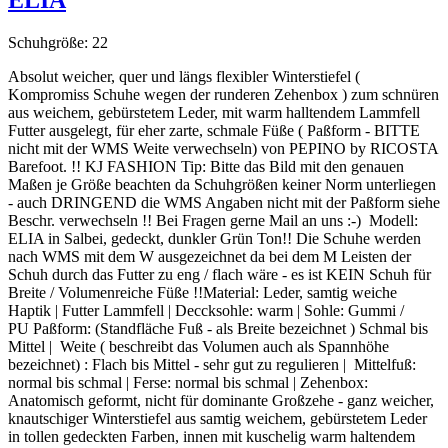
Schuhgröße:
22
Absolut weicher, quer und längs flexibler Winterstiefel (
Kompromiss Schuhe wegen der runderen Zehenbox ) zum schnüren
aus weichem, gebürstetem Leder, mit warm halltendem Lammfell
Futter ausgelegt, für eher zarte, schmale Füße ( Paßform - BITTE
nicht mit der WMS Weite verwechseln) von PEPINO by RICOSTA
Barefoot. !! KJ FASHION Tip: Bitte das Bild mit den genauen
Maßen je Größe beachten da Schuhgrößen keiner Norm unterliegen
- auch DRINGEND die WMS Angaben nicht mit der Paßform siehe
Beschr. verwechseln !! Bei Fragen gerne Mail an uns :-) Modell:
ELIA in Salbei, gedeckt, dunkler Grün Ton!! Die Schuhe werden
nach WMS mit dem W ausgezeichnet da bei dem M Leisten der
Schuh durch das Futter zu eng / flach wäre - es ist KEIN Schuh für
Breite / Volumenreiche Füße !!Material: Leder, samtig weiche
Haptik | Futter Lammfell | Deccksohle: warm | Sohle: Gummi /
PU Paßform: (Standfläche Fuß - als Breite bezeichnet ) Schmal bis
Mittel | Weite ( beschreibt das Volumen auch als Spannhöhe
bezeichnet) : Flach bis Mittel - sehr gut zu regulieren | Mittelfuß:
normal bis schmal | Ferse: normal bis schmal | Zehenbox:
Anatomisch geformt, nicht für dominante Großzehe - ganz weicher,
knautschiger Winterstiefel aus samtig weichem, gebürstetem Leder
in tollen gedeckten Farben, innen mit kuschelig warm haltendem