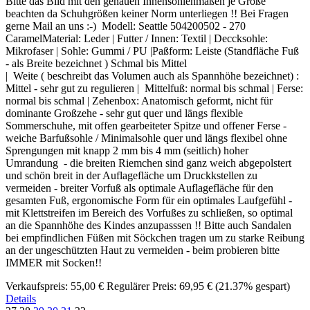
Bitte das Bild mit den genauen Innensohlenmaßen je Größe
beachten da Schuhgrößen keiner Norm unterliegen !! Bei Fragen
gerne Mail an uns :-) Modell: Seattle 504200502 - 270
CaramelMaterial: Leder | Futter / Innen: Textil | Deccksohle:
Mikrofaser | Sohle: Gummi / PU |Paßform: Leiste (Standfläche Fuß
- als Breite bezeichnet ) Schmal bis Mittel
| Weite ( beschreibt das Volumen auch als Spannhöhe bezeichnet) :
Mittel - sehr gut zu regulieren | Mittelfuß: normal bis schmal | Ferse:
normal bis schmal | Zehenbox: Anatomisch geformt, nicht für
dominante Großzehe - sehr gut quer und längs flexible
Sommerschuhe, mit offen gearbeiteter Spitze und offener Ferse -
weiche Barfußsohle / Minimalsohle quer und längs flexibel ohne
Sprengungen mit knapp 2 mm bis 4 mm (seitlich) hoher
Umrandung - die breiten Riemchen sind ganz weich abgepolstert
und schön breit in der Auflagefläche um Druckkstellen zu
vermeiden - breiter Vorfuß als optimale Auflagefläche für den
gesamten Fuß, ergonomische Form für ein optimales Laufgefühl -
mit Klettstreifen im Bereich des Vorfußes zu schließen, so optimal
an die Spannhöhe des Kindes anzupasssen !! Bitte auch Sandalen
bei empfindlichen Füßen mit Söckchen tragen um zu starke Reibung
an der ungeschützten Haut zu vermeiden - beim probieren bitte
IMMER mit Socken!!
Verkaufspreis:
55,00 €
Regulärer Preis:
69,95 €
(21.37% gespart)
Details