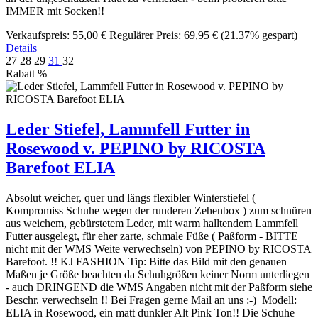
IMMER mit Socken!!
Verkaufspreis:
55,00 €
Regulärer Preis:
69,95 €
(21.37% gespart)
Details
27
28
29
31
32
Rabatt
%
Leder Stiefel, Lammfell Futter in
Rosewood v. PEPINO by RICOSTA
Barefoot ELIA
Absolut weicher, quer und längs flexibler Winterstiefel (
Kompromiss Schuhe wegen der runderen Zehenbox ) zum schnüren
aus weichem, gebürstetem Leder, mit warm halltendem Lammfell
Futter ausgelegt, für eher zarte, schmale Füße ( Paßform - BITTE
nicht mit der WMS Weite verwechseln) von PEPINO by RICOSTA
Barefoot. !! KJ FASHION Tip: Bitte das Bild mit den genauen
Maßen je Größe beachten da Schuhgrößen keiner Norm unterliegen
- auch DRINGEND die WMS Angaben nicht mit der Paßform siehe
Beschr. verwechseln !! Bei Fragen gerne Mail an uns :-) Modell:
ELIA in Rosewood, ein matt dunkler Alt Pink Ton!! Die Schuhe