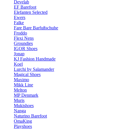
Develab
EF Barefoot
Elefanten Selected
Ewers
Falke
Fare Bare Barfußschuhe
Froddo
Flexi Nens
Groundies
IGOR Shoes
Jonap
KJ Fashion Handmade
Koel
Lurchi by Salamander
Magical Shoes
Maximo
Mikk Line
Melton
MP Denmark
Muris
Mukishoes
Nanga
Naturino Barefoot
OmaKing
Playshoes