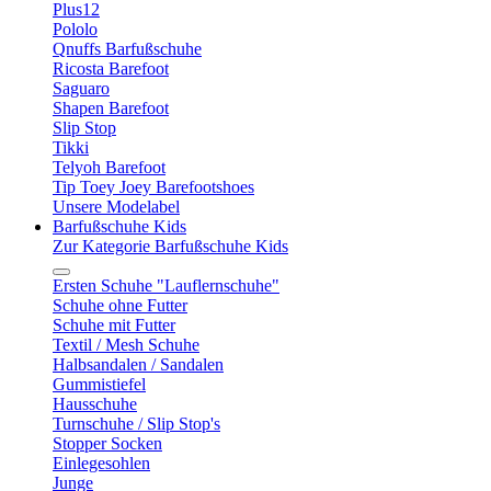
Plus12
Pololo
Qnuffs Barfußschuhe
Ricosta Barefoot
Saguaro
Shapen Barefoot
Slip Stop
Tikki
Telyoh Barefoot
Tip Toey Joey Barefootshoes
Unsere Modelabel
Barfußschuhe Kids
Zur Kategorie Barfußschuhe Kids
Ersten Schuhe "Lauflernschuhe"
Schuhe ohne Futter
Schuhe mit Futter
Textil / Mesh Schuhe
Halbsandalen / Sandalen
Gummistiefel
Hausschuhe
Turnschuhe / Slip Stop's
Stopper Socken
Einlegesohlen
Junge