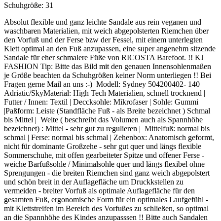
Schuhgröße:
31
Absolut flexible und ganz leichte Sandale aus rein veganen und
waschbaren Materialien, mit weich abgepolsterten Riemchen über
den Vorfuß und der Ferse bzw der Fessel, mit einem unterlegten
Klett optimal an den Fuß anzupassen, eine super angenehm sitzende
Sandale für eher schmalere Füße von RICOSTA Barefoot. !! KJ
FASHION Tip: Bitte das Bild mit den genauen Innensohlenmaßen
je Größe beachten da Schuhgrößen keiner Norm unterliegen !! Bei
Fragen gerne Mail an uns :-) Modell: Sydney 504200402- 140
Adriatic/SkyMaterial: High Tech Materialien, schnell trocknend |
Futter / Innen: Textil | Deccksohle: Mikrofaser | Sohle: Gummi
|Paßform: Leiste (Standfläche Fuß - als Breite bezeichnet ) Schmal
bis Mittel | Weite ( beschreibt das Volumen auch als Spannhöhe
bezeichnet) : Mittel - sehr gut zu regulieren | Mittelfuß: normal bis
schmal | Ferse: normal bis schmal | Zehenbox: Anatomisch geformt,
nicht für dominante Großzehe - sehr gut quer und längs flexible
Sommerschuhe, mit offen gearbeiteter Spitze und offener Ferse -
weiche Barfußsohle / Minimalsohle quer und längs flexibel ohne
Sprengungen - die breiten Riemchen sind ganz weich abgepolstert
und schön breit in der Auflagefläche um Druckkstellen zu
vermeiden - breiter Vorfuß als optimale Auflagefläche für den
gesamten Fuß, ergonomische Form für ein optimales Laufgefühl -
mit Klettstreifen im Bereich des Vorfußes zu schließen, so optimal
an die Spannhöhe des Kindes anzupasssen !! Bitte auch Sandalen