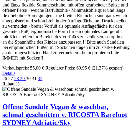
und längs flexible Sommerschuhe, mit offen gearbeiteter Spitze und
offener Ferse - weiche Barfußsohle / Minimalsohle quer und längs
flexibel ohne Sprengungen - die breiten Riemchen sind ganz weich
abgepolstert und schön breit in der Auflagefläche um Druckkstellen
zu vermeiden - breiter Vorfuß als optimale Auflagefläche für den
gesamten Fuß, ergonomische Form für ein optimales Laufgefühl -
mit Klettstreifen im Bereich des Vorfußes zu schließen, so optimal
an die Spannhöhe des Kindes anzupasssen !! Bitte auch Sandalen
bei empfindlichen Füßen mit Söckchen tragen um zu starke Reibung
an der ungeschützten Haut zu vermeiden - beim probieren bitte
IMMER mit Socken!!
Verkaufspreis:
55,00 €
Regulärer Preis:
69,95 €
(21.37% gespart)
Details
26
27
28
29
30
31
32
Rabatt
%
Offene Sandale Vegan & waschbar,
schmal geschnitten v. RICOSTA Barefoot
SYDNEY Adriatic/Sky