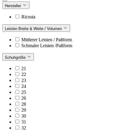
Hersteller
Ricosta
Leisten Breite & Weite / Volumen
Mittlerer Leisten / Paßform
Schmaler Leisten /Paßform
Schuhgröße
21
22
23
24
25
26
28
29
30
31
32