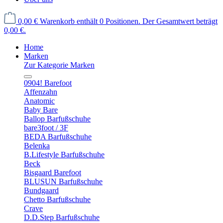
0,00 €
Warenkorb enthält 0 Positionen. Der Gesamtwert beträgt
0,00 €.
Home
Marken
Zur Kategorie Marken
0904! Barefoot
Affenzahn
Anatomic
Baby Bare
Ballop Barfußschuhe
bare3foot / 3F
BEDA Barfußschuhe
Belenka
B.Lifestyle Barfußschuhe
Beck
Bisgaard Barefoot
BLUSUN Barfußschuhe
Bundgaard
Chetto Barfußschuhe
Crave
D.D.Step Barfußschuhe