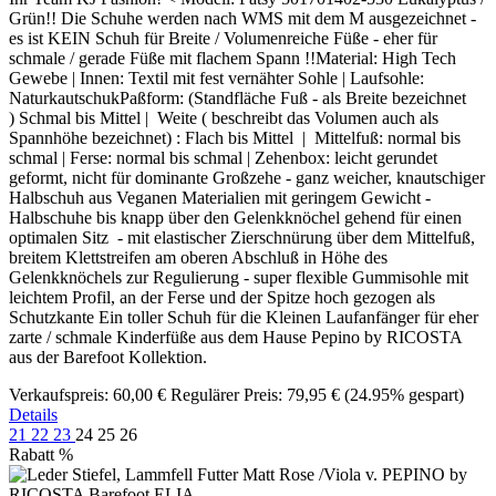
Grün!! Die Schuhe werden nach WMS mit dem M ausgezeichnet -
es ist KEIN Schuh für Breite / Volumenreiche Füße - eher für
schmale / gerade Füße mit flachem Spann !!Material: High Tech
Gewebe | Innen: Textil mit fest vernähter Sohle | Laufsohle:
NaturkautschukPaßform: (Standfläche Fuß - als Breite bezeichnet
) Schmal bis Mittel | Weite ( beschreibt das Volumen auch als
Spannhöhe bezeichnet) : Flach bis Mittel | Mittelfuß: normal bis
schmal | Ferse: normal bis schmal | Zehenbox: leicht gerundet
geformt, nicht für dominante Großzehe - ganz weicher, knautschiger
Halbschuh aus Veganen Materialien mit geringem Gewicht -
Halbschuhe bis knapp über den Gelenkknöchel gehend für einen
optimalen Sitz - mit elastischer Zierschnürung über dem Mittelfuß,
breitem Klettstreifen am oberen Abschluß in Höhe des
Gelenkknöchels zur Regulierung - super flexible Gummisohle mit
leichtem Profil, an der Ferse und der Spitze hoch gezogen als
Schutzkante Ein toller Schuh für die Kleinen Laufanfänger für eher
zarte / schmale Kinderfüße aus dem Hause Pepino by RICOSTA
aus der Barefoot Kollektion.
Verkaufspreis:
60,00 €
Regulärer Preis:
79,95 €
(24.95% gespart)
Details
21
22
23
24
25
26
Rabatt
%