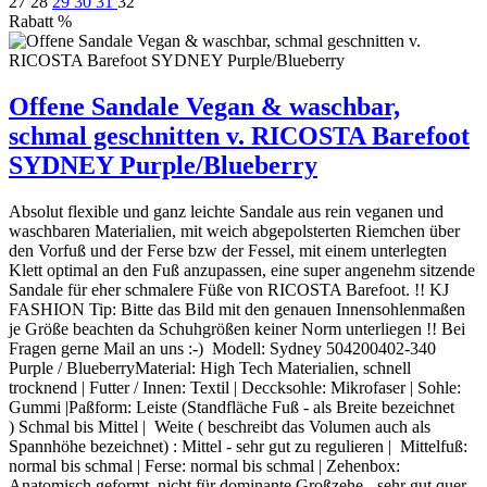
27
28
29
30
31
32
Rabatt
%
Offene Sandale Vegan & waschbar,
schmal geschnitten v. RICOSTA Barefoot
SYDNEY Purple/Blueberry
Absolut flexible und ganz leichte Sandale aus rein veganen und
waschbaren Materialien, mit weich abgepolsterten Riemchen über
den Vorfuß und der Ferse bzw der Fessel, mit einem unterlegten
Klett optimal an den Fuß anzupassen, eine super angenehm sitzende
Sandale für eher schmalere Füße von RICOSTA Barefoot. !! KJ
FASHION Tip: Bitte das Bild mit den genauen Innensohlenmaßen
je Größe beachten da Schuhgrößen keiner Norm unterliegen !! Bei
Fragen gerne Mail an uns :-) Modell: Sydney 504200402-340
Purple / BlueberryMaterial: High Tech Materialien, schnell
trocknend | Futter / Innen: Textil | Deccksohle: Mikrofaser | Sohle:
Gummi |Paßform: Leiste (Standfläche Fuß - als Breite bezeichnet
) Schmal bis Mittel | Weite ( beschreibt das Volumen auch als
Spannhöhe bezeichnet) : Mittel - sehr gut zu regulieren | Mittelfuß:
normal bis schmal | Ferse: normal bis schmal | Zehenbox:
Anatomisch geformt, nicht für dominante Großzehe - sehr gut quer