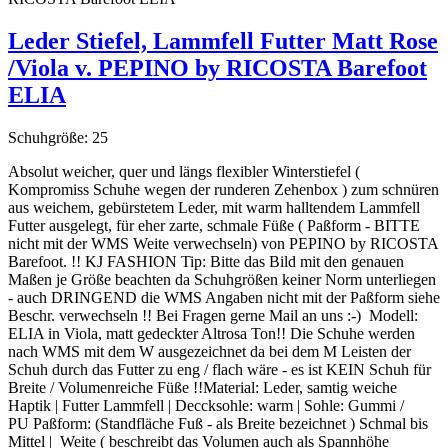
Leder Stiefel, Lammfell Futter Matt Rose
/Viola v. PEPINO by RICOSTA Barefoot
ELIA
Schuhgröße:
25
Absolut weicher, quer und längs flexibler Winterstiefel (
Kompromiss Schuhe wegen der runderen Zehenbox ) zum schnüren
aus weichem, gebürstetem Leder, mit warm halltendem Lammfell
Futter ausgelegt, für eher zarte, schmale Füße ( Paßform - BITTE
nicht mit der WMS Weite verwechseln) von PEPINO by RICOSTA
Barefoot. !! KJ FASHION Tip: Bitte das Bild mit den genauen
Maßen je Größe beachten da Schuhgrößen keiner Norm unterliegen
- auch DRINGEND die WMS Angaben nicht mit der Paßform siehe
Beschr. verwechseln !! Bei Fragen gerne Mail an uns :-) Modell:
ELIA in Viola, matt gedeckter Altrosa Ton!! Die Schuhe werden
nach WMS mit dem W ausgezeichnet da bei dem M Leisten der
Schuh durch das Futter zu eng / flach wäre - es ist KEIN Schuh für
Breite / Volumenreiche Füße !!Material: Leder, samtig weiche
Haptik | Futter Lammfell | Deccksohle: warm | Sohle: Gummi /
PU Paßform: (Standfläche Fuß - als Breite bezeichnet ) Schmal bis
Mittel | Weite ( beschreibt das Volumen auch als Spannhöhe