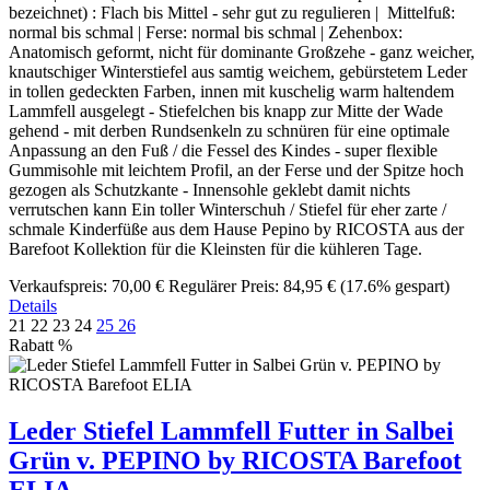
bezeichnet) : Flach bis Mittel - sehr gut zu regulieren | Mittelfuß:
normal bis schmal | Ferse: normal bis schmal | Zehenbox:
Anatomisch geformt, nicht für dominante Großzehe - ganz weicher,
knautschiger Winterstiefel aus samtig weichem, gebürstetem Leder
in tollen gedeckten Farben, innen mit kuschelig warm haltendem
Lammfell ausgelegt - Stiefelchen bis knapp zur Mitte der Wade
gehend - mit derben Rundsenkeln zu schnüren für eine optimale
Anpassung an den Fuß / die Fessel des Kindes - super flexible
Gummisohle mit leichtem Profil, an der Ferse und der Spitze hoch
gezogen als Schutzkante - Innensohle geklebt damit nichts
verrutschen kann Ein toller Winterschuh / Stiefel für eher zarte /
schmale Kinderfüße aus dem Hause Pepino by RICOSTA aus der
Barefoot Kollektion für die Kleinsten für die kühleren Tage.
Verkaufspreis:
70,00 €
Regulärer Preis:
84,95 €
(17.6% gespart)
Details
21
22
23
24
25
26
Rabatt
%
Leder Stiefel Lammfell Futter in Salbei
Grün v. PEPINO by RICOSTA Barefoot
ELIA