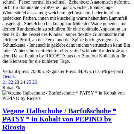
schmal | Ferse: normal bis schmal | Zehenbox: Anatomisch geformt,
nicht für dominante Großzehe - ganz weicher, knautschiger
Winterstiefel aus samtig weichem, gebürstetem Leder in tollen
gedeckten Farben, innen mit kuschelig warm haltendem Lammfell
ausgelegt - Stiefelchen bis knapp zur Mitte der Wade gehend - mit
derben Rundsenkeln zu schnüren für eine optimale Anpassung an
den Fuß / die Fessel des Kindes - super flexible Gummisohle mit
leichtem Profil, an der Ferse und der Spitze hoch gezogen als
Schutzkante - Innensohle geklebt damit nichts verrutschen kann Ein
toller Winterschuh / Stiefel für eher zarte / schmale Kinderfüße aus
dem Hause Pepino by RICOSTA aus der Barefoot Kollektion für
die Kleinsten für die kühleren Tage.
Verkaufspreis:
70,00 €
Regulärer Preis:
84,95 €
(17.6% gespart)
Details
21
22
23
24
25
26
Rabatt
%
Vegane Halbschuhe / Barfußschuhe *
PATSY * in Kobalt von PEPINO by
Ricosta