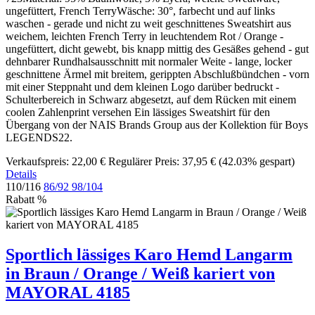
ungefüttert, French TerryWäsche: 30°, farbecht und auf links
waschen - gerade und nicht zu weit geschnittenes Sweatshirt aus
weichem, leichten French Terry in leuchtendem Rot / Orange -
ungefüttert, dicht gewebt, bis knapp mittig des Gesäßes gehend - gut
dehnbarer Rundhalsausschnitt mit normaler Weite - lange, locker
geschnittene Ärmel mit breitem, gerippten Abschlußbündchen - vorn
mit einer Steppnaht und dem kleinen Logo darüber bedruckt -
Schulterbereich in Schwarz abgesetzt, auf dem Rücken mit einem
coolen Zahlenprint versehen Ein lässiges Sweatshirt für den
Übergang von der NAIS Brands Group aus der Kollektion für Boys
LEGENDS22.
Verkaufspreis:
22,00 €
Regulärer Preis:
37,95 €
(42.03% gespart)
Details
110/116
86/92
98/104
Rabatt
%
Sportlich lässiges Karo Hemd Langarm
in Braun / Orange / Weiß kariert von
MAYORAL 4185