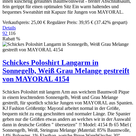
innen kuschelig gerauhtes Baumwollsweat - breiter Abschlußsaum,
fein gerippt für einen optimalen Sitz Ein warm haltendes und
bequemes Sweatshirt mit Kapuze für Jungen von MAYORAL.
Verkaufspreis:
25,00 €
Regulärer Preis:
39,95 €
(37.42% gespart)
Details
92
116
Rabatt
%
Schickes Poloshirt Langarm in
Sonnegelb, Weiß Grau Melange gestreift
von MAYORAL 4154
Schickes Poloshirt mit langem Arm aus weichem Baumwoll Pique
in einem leuchtendem Sonnengelb, Weiß und Grau Melange
gestreift, für sportlich schicke Jungen von MAYORAL aus Spanien.
KJ Fashion Größentip: Mayoral arbeitet normal in der Größe,
bequem nicht zu eng geschnitten und normaler Länge. Die Spanier
geben nur die Größen etwas anders an welches wir in der Auswahl
dann in deutsche Größen " übersetzen" !! Model: 4154 fb 65 Miel (
Sonnengelb, Weiß, Steingrau Melange )Material: 85% Baumwolle,
14% Polyester, 1% Elasthan, weiche Pique WareWäsche: 30°,