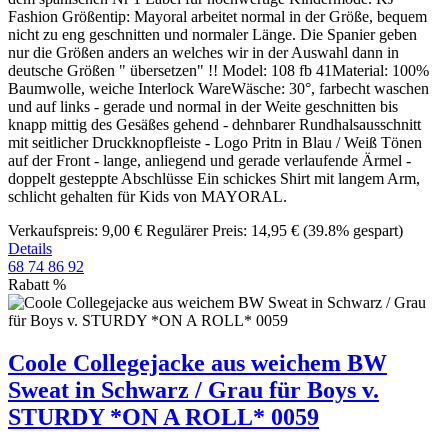
Fashion Größentip: Mayoral arbeitet normal in der Größe, bequem
nicht zu eng geschnitten und normaler Länge. Die Spanier geben
nur die Größen anders an welches wir in der Auswahl dann in
deutsche Größen " übersetzen" !! Model: 108 fb 41Material: 100%
Baumwolle, weiche Interlock WareWäsche: 30°, farbecht waschen
und auf links - gerade und normal in der Weite geschnitten bis
knapp mittig des Gesäßes gehend - dehnbarer Rundhalsausschnitt
mit seitlicher Druckknopfleiste - Logo Pritn in Blau / Weiß Tönen
auf der Front - lange, anliegend und gerade verlaufende Ärmel -
doppelt gesteppte Abschlüsse Ein schickes Shirt mit langem Arm,
schlicht gehalten für Kids von MAYORAL.
Verkaufspreis:
9,00 €
Regulärer Preis:
14,95 €
(39.8% gespart)
Details
68
74
86
92
Rabatt
%
Coole Collegejacke aus weichem BW
Sweat in Schwarz / Grau für Boys v.
STURDY *ON A ROLL* 0059