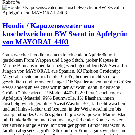
Rabatt
%
Hoodie / Kapuzensweater aus
kuschelweichem BW Sweat in Apfelgrün
von MAYORAL 4403
Ganz weicher Hoodie in einem leuchtendem Apfelgrün mit
gesticktem Front Wappen und Logo Stitch, großer Kapuze in
Marine Blau aus innen kuschelig weich gerauhtem BW Sweat für
Jungen von MAYORAL aus Spanien. KJ Fashion Größentip:
Mayoral arbeitet normal in der Größe, bequem nicht zu eng
geschnitten und normaler Länge. Die Spanier geben nur die Größen
etwas anders an welches wir in der Auswahl dann in deutsche
Größen " übersetzen" !! Model: 4403 fb 29 Pera ( leuchtendes
Apfelgrün )Material: 99% Baumwolle, 1% Elasthan, innen
kuschelig weich gerauhtes SweatWäsche: 30°, farbecht waschen
und auf links - locker und bequem in der Weite geschnitten bis
knapp mittig des Gesäßes gehend - große Kapuze in Marine Blau
mit Dunkelgrünem und Grau melange farbender Kante - locker
verlaufende lange Ärmel mit breit geripptem Bündchenabschluß,
farblich abgesetzt - großer Stick auf der Front - ganz weiches und