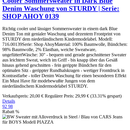
Cooler Sommersweater in Dark Blue
Denim Waschung von STURDY | Serie:
SHOP AHOY 0139
Richtig cooler und lässiger Sommersweater in einem dark Blue
Denim Ton mit genialer Waschung und dezentem Frontprint von
STURDY dem niederländischem Kindermodelabel. Modell:
716.00139Serie: Shop AhoyMaterial: 100% Baumwolle, Bündchen:
98% Baumwolle, 2% Elasthan, weiche Sweatware,
ungefüttertWäsche: 30° - bequem und gerade geschnittener Sweater
aus leichtem Sweat, weich im Griff - bis knapp über das Gesäß
hinaus gehend geschnitten - fein gerippte Bündchen für den
optimalen Sitz - gerippter Rundhalskragen - wertiger Frontdruck in
Kontrastfarbe - toller Denim Waschung für einen besonderen Effekt
Ein Must Have für modebewußte Jungen von dem
niederländischem Kindermodelabel STURDY.
Verkaufspreis:
20,00 €
Regulärer Preis:
29,99 €
(33.31% gespart)
Details
92
98
Rabatt
%