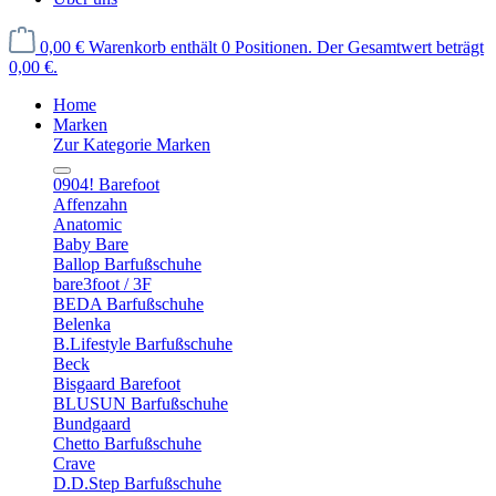
0,00 €
Warenkorb enthält 0 Positionen. Der Gesamtwert beträgt
0,00 €.
Home
Marken
Zur Kategorie Marken
0904! Barefoot
Affenzahn
Anatomic
Baby Bare
Ballop Barfußschuhe
bare3foot / 3F
BEDA Barfußschuhe
Belenka
B.Lifestyle Barfußschuhe
Beck
Bisgaard Barefoot
BLUSUN Barfußschuhe
Bundgaard
Chetto Barfußschuhe
Crave
D.D.Step Barfußschuhe