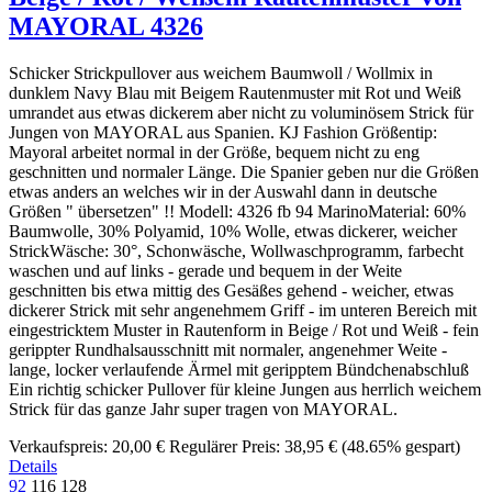
MAYORAL 4326
Schicker Strickpullover aus weichem Baumwoll / Wollmix in
dunklem Navy Blau mit Beigem Rautenmuster mit Rot und Weiß
umrandet aus etwas dickerem aber nicht zu voluminösem Strick für
Jungen von MAYORAL aus Spanien. KJ Fashion Größentip:
Mayoral arbeitet normal in der Größe, bequem nicht zu eng
geschnitten und normaler Länge. Die Spanier geben nur die Größen
etwas anders an welches wir in der Auswahl dann in deutsche
Größen " übersetzen" !! Modell: 4326 fb 94 MarinoMaterial: 60%
Baumwolle, 30% Polyamid, 10% Wolle, etwas dickerer, weicher
StrickWäsche: 30°, Schonwäsche, Wollwaschprogramm, farbecht
waschen und auf links - gerade und bequem in der Weite
geschnitten bis etwa mittig des Gesäßes gehend - weicher, etwas
dickerer Strick mit sehr angenehmem Griff - im unteren Bereich mit
eingestricktem Muster in Rautenform in Beige / Rot und Weiß - fein
gerippter Rundhalsausschnitt mit normaler, angenehmer Weite -
lange, locker verlaufende Ärmel mit geripptem Bündchenabschluß
Ein richtig schicker Pullover für kleine Jungen aus herrlich weichem
Strick für das ganze Jahr super tragen von MAYORAL.
Verkaufspreis:
20,00 €
Regulärer Preis:
38,95 €
(48.65% gespart)
Details
92
116
128