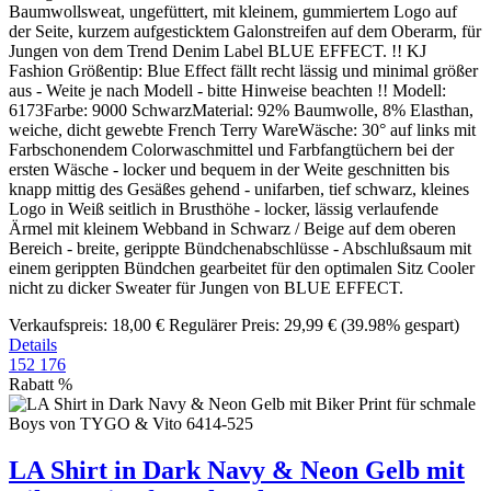
Baumwollsweat, ungefüttert, mit kleinem, gummiertem Logo auf
der Seite, kurzem aufgesticktem Galonstreifen auf dem Oberarm, für
Jungen von dem Trend Denim Label BLUE EFFECT. !! KJ
Fashion Größentip: Blue Effect fällt recht lässig und minimal größer
aus - Weite je nach Modell - bitte Hinweise beachten !! Modell:
6173Farbe: 9000 SchwarzMaterial: 92% Baumwolle, 8% Elasthan,
weiche, dicht gewebte French Terry WareWäsche: 30° auf links mit
Farbschonendem Colorwaschmittel und Farbfangtüchern bei der
ersten Wäsche - locker und bequem in der Weite geschnitten bis
knapp mittig des Gesäßes gehend - unifarben, tief schwarz, kleines
Logo in Weiß seitlich in Brusthöhe - locker, lässig verlaufende
Ärmel mit kleinem Webband in Schwarz / Beige auf dem oberen
Bereich - breite, gerippte Bündchenabschlüsse - Abschlußsaum mit
einem gerippten Bündchen gearbeitet für den optimalen Sitz Cooler
nicht zu dicker Sweater für Jungen von BLUE EFFECT.
Verkaufspreis:
18,00 €
Regulärer Preis:
29,99 €
(39.98% gespart)
Details
152
176
Rabatt
%
LA Shirt in Dark Navy & Neon Gelb mit