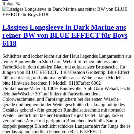
Rabatt
%
Lässiges Longsleeve in Dark Marine aus
reiner BW von BLUE EFFECT für Boys
6118
Schlichtes und locker leicht auf der Haut liegendes Langarmshirt aus
reiner Baumwolle in Slub Garn Webart für einen interessanten
Farbeffekt in dem dunklen Blau, mit aufgesetzter Brusttasche, für
Jungen von BLUE EFFECT. !! KJ Fashion Größentip: Blue Effect
fällt recht lässig und minimal größer aus - Weite je nach Modell -
bitte Hinweise beachten !! Modell: 6118Farbe: 6302
DunkelmarineMaterial: 100% Baumwolle, Slub Garn Webart, leicht
dehnbarWäsche: 30° auf links mit Farbschonendem
Colorwaschmittel und Farbfangtüchern bei der ersten Wäsche -
gerade und bequem in der Weite geschnitten bis knapp mittig des
Gesäßes gehend - fein gerippter Rundhalsausschnitt mit normaler
Weite - seitlich mit kleiner Brusttasche gearbeitet - lange, locker
verlaufende Ärmel mit geripptem Bündchenabschluß - Saum
doppelt gesteppt Ein schlicht schickes Langarmshirt für Jungs die es
eher lässig und sportlich lieben von BLUE EFFECT.