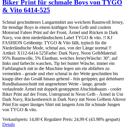
Biker Print für schmale Boys von TYGO
& Vito 6414-525
Schmal geschnittenes Langarmshirt aus weichem Baumwoll Jersey,
für trendige Boys in einem kräftigen Neon Gelb und coolem
Motorrad Fahrer Print auf der Front, Ärmel und Rücken in Dark
Navy, von dem niederländischem Label TYGO & vito. !! KJ
FASHION Größentip: TYGO & Vito fällt, typisch für die
Niederländische Mode, schmal aus, von der Länge normal !!
Artikel: X112-6414-525Farbe: Dark Navy, Neon GelbMaterial:
95% Baumwolle, 5% Elasthan, weiches JerseyWäsche: 30°, auf
links und farbecht waschen, Tip bei bunter Wäsche, immer ein
Farbfangtuch mit in die Maschine legen um ein abfärben zu
vermeiden - gerade und eher schmal in der Weite geschnitten bis
knapp über das Gesäß hinaus gehend - fein gerippter, gut dehnbarer
Rundhalsausschnitt mit angenehmer Weite - lange, gerade
verlaufende Ärmel mit doppelt gestepptem Abschlußsaum - cooler
Biker Print auf der Front, Untergrund in Neon Gelb - Ärmel in Uni
Dark Navy, Rückenbereich in Dark Navy mit Neon Gelbem Allover
Print Ein super lässiges Shirt mit langem Arm für schmale Jungen
von TYGO & vito.
Verkaufspreis:
14,00 €
Regulärer Preis:
24,99 €
(43.98% gespart)
Details