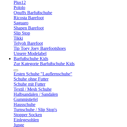
Plus12
Pololo
Qnuffs Barfußschuhe
Ricosta Barefoot
Saguaro
Shapen Barefoot
Slip Stop
Tikki
Telyoh Barefoot
Tip Toey Joey Barefootshoes
Unsere Modelabel
Barfußschuhe Kids
Zur Kategorie Barfußschuhe Kids
Ersten Schuhe "Lauflernschuhe"
Schuhe ohne Futter
Schuhe mit Futter
Textil / Mesh Schuhe
Halbsandalen / Sandalen
Gummistiefel
Hausschuhe
Turnschuhe / Slip Stop's
Stopper Socken
Einlegesohlen
Junge