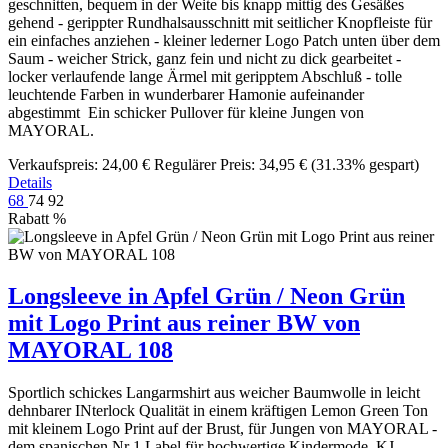
geschnitten, bequem in der Weite bis knapp mittig des Gesäßes
gehend - gerippter Rundhalsausschnitt mit seitlicher Knopfleiste für
ein einfaches anziehen - kleiner lederner Logo Patch unten über dem
Saum - weicher Strick, ganz fein und nicht zu dick gearbeitet -
locker verlaufende lange Ärmel mit geripptem Abschluß - tolle
leuchtende Farben in wunderbarer Hamonie aufeinander
abgestimmt Ein schicker Pullover für kleine Jungen von
MAYORAL.
Verkaufspreis:
24,00 €
Regulärer Preis:
34,95 €
(31.33% gespart)
Details
68
74
92
Rabatt
%
Longsleeve in Apfel Grün / Neon Grün
mit Logo Print aus reiner BW von
MAYORAL 108
Sportlich schickes Langarmshirt aus weicher Baumwolle in leicht
dehnbarer INterlock Qualität in einem kräftigen Lemon Green Ton
mit kleinem Logo Print auf der Brust, für Jungen von MAYORAL -
dem spanischen Nr 1 Label für hochwertige Kindermode. KJ