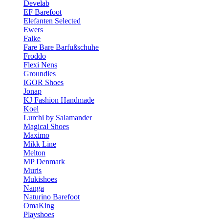
Develab
EF Barefoot
Elefanten Selected
Ewers
Falke
Fare Bare Barfußschuhe
Froddo
Flexi Nens
Groundies
IGOR Shoes
Jonap
KJ Fashion Handmade
Koel
Lurchi by Salamander
Magical Shoes
Maximo
Mikk Line
Melton
MP Denmark
Muris
Mukishoes
Nanga
Naturino Barefoot
OmaKing
Playshoes