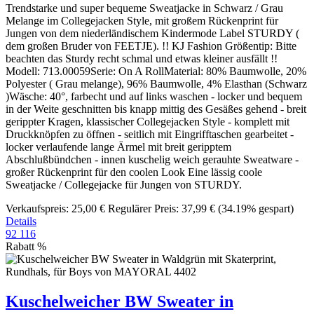
Trendstarke und super bequeme Sweatjacke in Schwarz / Grau
Melange im Collegejacken Style, mit großem Rückenprint für
Jungen von dem niederländischem Kindermode Label STURDY (
dem großen Bruder von FEETJE). !! KJ Fashion Größentip: Bitte
beachten das Sturdy recht schmal und etwas kleiner ausfällt !!
Modell: 713.00059Serie: On A RollMaterial: 80% Baumwolle, 20%
Polyester ( Grau melange), 96% Baumwolle, 4% Elasthan (Schwarz
)Wäsche: 40°, farbecht und auf links waschen - locker und bequem
in der Weite geschnitten bis knapp mittig des Gesäßes gehend - breit
gerippter Kragen, klassischer Collegejacken Style - komplett mit
Druckknöpfen zu öffnen - seitlich mit Eingrifftaschen gearbeitet -
locker verlaufende lange Ärmel mit breit geripptem
Abschlußbündchen - innen kuschelig weich gerauhte Sweatware -
großer Rückenprint für den coolen Look Eine lässig coole
Sweatjacke / Collegejacke für Jungen von STURDY.
Verkaufspreis:
25,00 €
Regulärer Preis:
37,99 €
(34.19% gespart)
Details
92
116
Rabatt
%
Kuschelweicher BW Sweater in