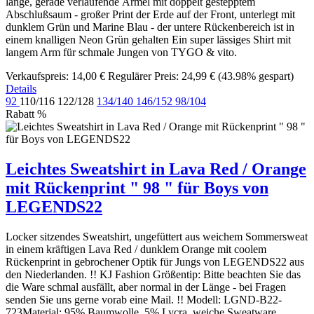
lange, gerade verlaufende Ärmel mit doppelt gestepptem
Abschlußsaum - großer Print der Erde auf der Front, unterlegt mit
dunklem Grün und Marine Blau - der untere Rückenbereich ist in
einem knalligen Neon Grün gehalten Ein super lässiges Shirt mit
langem Arm für schmale Jungen von TYGO & vito.
Verkaufspreis:
14,00 €
Regulärer Preis:
24,99 €
(43.98% gespart)
Details
92
110/116
122/128
134/140
146/152
98/104
Rabatt
%
Leichtes Sweatshirt in Lava Red / Orange
mit Rückenprint " 98 " für Boys von
LEGENDS22
Locker sitzendes Sweatshirt, ungefüttert aus weichem Sommersweat
in einem kräftigen Lava Red / dunklem Orange mit coolem
Rückenprint in gebrochener Optik für Jungs von LEGENDS22 aus
den Niederlanden. !! KJ Fashion Größentip: Bitte beachten Sie das
die Ware schmal ausfällt, aber normal in der Länge - bei Fragen
senden Sie uns gerne vorab eine Mail. !! Modell: LGND-B22-
723Material: 95% Baumwolle, 5% Lycra, weiche Sweatware,