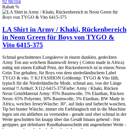
92
98/104
Rabatt
%
LA Shirt in Army / Khaki, Rückenbereich
in Neon Green für Boys von TYGO &
Vito 6415-375
Schmal geschnittenes Longsleeve in einem dunklen, gedeckten
Army Ton aus weichem Baumwoll Jersey ( Cotton made in Africa)
mittig mit einem Erdball Print, der Rückenbereich ist in einem Neon
Grün Ton gehalten, für Boys von dem niederländischem Label
TYGO & vito. !! KJ FASHION Größentip: TYGO & Vito fällt,
typisch für die Niederländische Mode, schmal aus, von der Länge
normal !! Artikel: X112-6415-375Farbe: Army / Khaki, Rücken
Neon GrünMaterial Army: 95% Baumwolle, 5% Elasthan, Rücken
Neon: 65% Polyester, 30% Baumwolle, 5% Elasthan, BW Made in
Africa, weiches JerseyWäsche: 30°, auf links und farbecht waschen,
Tip bei bunter Wäsche, immer ein Farbfangtuch mit in die Maschine
legen um ein abfärben zu vermeiden - gerade und eher schmal in der
Weite geschnitten bis knapp über das Gesäß hinaus gehend - fein
gerippter, gut dehnbarer Rundhalsausschnitt mit angenehmer Weite -