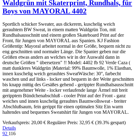
Waldgrün mit Skaterprint, Rundhals, für
Boys von MAYORAL 4402
Sportlich schicker Sweater, aus dickerem, kuschelig weich
gerauhtem BW Sweat, in einem matten Waldgrün Ton, mit
Rundhalsausschnitt und einem großen Skateboard Print auf der
Front, für Jungen von MAYORAL aus Spanien. KJ Fashion
Größentip: Mayoral arbeitet normal in der Größe, bequem nicht zu
eng geschnitten und normaler Länge. Die Spanier geben nur die
Größen etwas anders an welches wir in der Auswahl dann in
deutsche Größen " übersetzen" !! Model: 4402 fb 92 Verde Caza (
matt dunkleres Waldgrün )Material: 99% Baumwolle, 1% Elasthan,
innen kuschelig weich gerauhtes SweatWäsche: 30°, farbecht
waschen und auf links - locker und bequem in der Weite geschnitten
bis knapp mittig des Gesäßes gehend - gerippter Rundhalsausschnitt
mit angenehmer Weite - locker verlaufende lange Ärmel mit breit
geripptem Bündchenabschluß - cooler Print auf der Front - ganz
weiches und innen kuschelig gerauhtes Baumwollsweat - breiter
Abschlußsaum, fein gerippt für einen optimalen Sitz Ein warm
haltendes und bequemes Sweatshirt für Jungen von MAYORAL.
Verkaufspreis:
20,00 €
Regulärer Preis:
32,95 €
(39.3% gespart)
Details
92
116