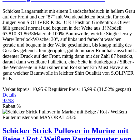
Schickes Langarmshirt mit einem Landschaftsdruck in hellem Grau
auf der Front und der "87" mit Wendepailletten bestickt für coole
Jungen von S.OLIVER Kids. !! KJ Fashion Größentip: s.Oliver
fällt generell normal und bequem in der Weite aus .!! Modell:
63.810.31.8638Material: 100% Baumwolle, weiche Single Jersey
Ware/ InterlockWäsche: 30°, auf links und farbecht waschen -
gerade und bequem in der Weite geschnitten, bis knapp mittig des
Gesäßes gehend - fein gerippter, gut dehnbarer Rundhalsausschnitt -
dezenter Druck auf der Front, mittig dann mit der Zahl 87 bestickt,
darauf dann wendbare Pailletten, eine Seite in dunkelgrau / Silber -
die Wendeseite in Blau silber und Rot silber Ein Must Have aus
ganz weicher Baumwolle in leichter Shirt Qualität von S.OLIVER
Kids.
Verkaufspreis:
10,95 €
Regulärer Preis:
15,99 €
(31.52% gespart)
Details
92/98
Rabatt
%
Schicker Strick Pullover in Marine mit
Beige / Rot / Weißem Rautenmuster von