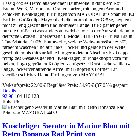
Lässig cooles Hemd aus weicher Baumwolle in dunklem Rot
Braun, Weiß, Marine und Orange kariert, mit langem Arm und
schickem Kentkragen, für Jungen von MAYORAL aus Spanien. KJ
Fashion Größentip: Mayoral arbeitet normal in der Größe, bequem
nicht zu eng geschnitten und normaler Länge. Die Spanier geben
nur die Größen etwas anders an welches wir in der Auswahl dann in
deutsche Größen " übersetzen" !! Model: 4185 fb 63 Ciruela Braun
TöneMaterial: 100% Baumwolle, weiche WebwareWäsche: 30°,
farbecht waschen und auf links - locker und gerade in der Weite
geschnitten bis mit zur Mitte hin gerundetem Abschluß bis knapp
mittig des Gesäßes gehend - Kentkragen, durchgeknöpft vorn mit
hellen, Logo geprägten Knöpfen - aufgsetzte Brusttasche seitlich -
lange, locker verlaufende Ärmel mit Knöpfen zu öffnen Ein
sportlich schickes Hemd für Jungen von MAYORAL.
Verkaufspreis:
22,00 €
Regulärer Preis:
34,95 €
(37.05% gespart)
Details
92
98
104
116
128
Rabatt
%
Kuscheliger Sweater in Marine Blau mit
Retro Bonanza Rad Print von