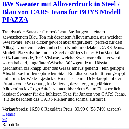
BW Sweater mit Alloverdruck in Steel /
Blau von CARS Jeans für BOYS Modell
PIAZZA
Trendstarker Sweater für modebewußte Jungen in einem
gewaschenem Blau Ton mit dezentem Allovermuster, aus weicher
Sweatware, etwas dicker gewebt aber ungefüttert - perfekt für den
Alltag - von dem niederländischem Kindermodelabel CARS Jeans.
Modell: PiazzoFarbe: Indian Steel / kräftiges helles BlauMaterial:
90% Baumwolle, 10% Viskose, weiche Sweatware dicht gewebt
warm haltend, ungefüttertWäsche: 30° - gerade und lässig
geschnitten bis knapp über das Gesäß hinaus gehend - fein gerippte
Abschlüsse für den optimalen Sitz - Rundhalsausschnitt fein gerippt
mit normaler Weite - gestickte Brusttasche mit Dekoknopf auf der
Front - coole Waschung im Material, dezenter garngefärbter
Alloverdruck - Logo Stitches unten über dem Saum Ein sportlich
lässiger Sweater für die kühleren Tage für Jungen von CARS Jeans.
!! Bitte beachten das CARS kleiner und schmal ausfällt !!
Verkaufspreis:
16,50 €
Regulärer Preis:
39,99 €
(58.74% gespart)
Details
92
Rabatt
%