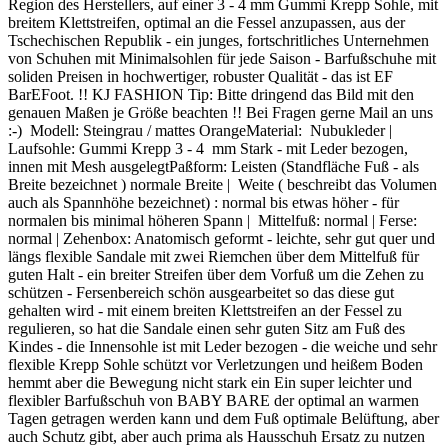
Region des Herstellers, auf einer 3 - 4 mm Gummi Krepp Sohle, mit
breitem Klettstreifen, optimal an die Fessel anzupassen, aus der
Tschechischen Republik - ein junges, fortschritliches Unternehmen
von Schuhen mit Minimalsohlen für jede Saison - Barfußschuhe mit
soliden Preisen in hochwertiger, robuster Qualität - das ist EF
BarEFoot. !! KJ FASHION Tip: Bitte dringend das Bild mit den
genauen Maßen je Größe beachten !! Bei Fragen gerne Mail an uns
:-) Modell: Steingrau / mattes OrangeMaterial: Nubukleder |
Laufsohle: Gummi Krepp 3 - 4 mm Stark - mit Leder bezogen,
innen mit Mesh ausgelegtPaßform: Leisten (Standfläche Fuß - als
Breite bezeichnet ) normale Breite | Weite ( beschreibt das Volumen
auch als Spannhöhe bezeichnet) : normal bis etwas höher - für
normalen bis minimal höheren Spann | Mittelfuß: normal | Ferse:
normal | Zehenbox: Anatomisch geformt - leichte, sehr gut quer und
längs flexible Sandale mit zwei Riemchen über dem Mittelfuß für
guten Halt - ein breiter Streifen über dem Vorfuß um die Zehen zu
schützen - Fersenbereich schön ausgearbeitet so das diese gut
gehalten wird - mit einem breiten Klettstreifen an der Fessel zu
regulieren, so hat die Sandale einen sehr guten Sitz am Fuß des
Kindes - die Innensohle ist mit Leder bezogen - die weiche und sehr
flexible Krepp Sohle schützt vor Verletzungen und heißem Boden
hemmt aber die Bewegung nicht stark ein Ein super leichter und
flexibler Barfußschuh von BABY BARE der optimal an warmen
Tagen getragen werden kann und dem Fuß optimale Belüftung, aber
auch Schutz gibt, aber auch prima als Hausschuh Ersatz zu nutzen