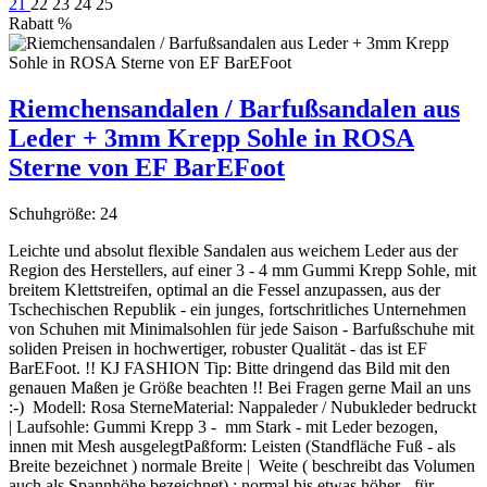
21
22
23
24
25
Rabatt
%
Riemchensandalen / Barfußsandalen aus
Leder + 3mm Krepp Sohle in ROSA
Sterne von EF BarEFoot
Schuhgröße:
24
Leichte und absolut flexible Sandalen aus weichem Leder aus der
Region des Herstellers, auf einer 3 - 4 mm Gummi Krepp Sohle, mit
breitem Klettstreifen, optimal an die Fessel anzupassen, aus der
Tschechischen Republik - ein junges, fortschritliches Unternehmen
von Schuhen mit Minimalsohlen für jede Saison - Barfußschuhe mit
soliden Preisen in hochwertiger, robuster Qualität - das ist EF
BarEFoot. !! KJ FASHION Tip: Bitte dringend das Bild mit den
genauen Maßen je Größe beachten !! Bei Fragen gerne Mail an uns
:-) Modell: Rosa SterneMaterial: Nappaleder / Nubukleder bedruckt
| Laufsohle: Gummi Krepp 3 - mm Stark - mit Leder bezogen,
innen mit Mesh ausgelegtPaßform: Leisten (Standfläche Fuß - als
Breite bezeichnet ) normale Breite | Weite ( beschreibt das Volumen
auch als Spannhöhe bezeichnet) : normal bis etwas höher - für