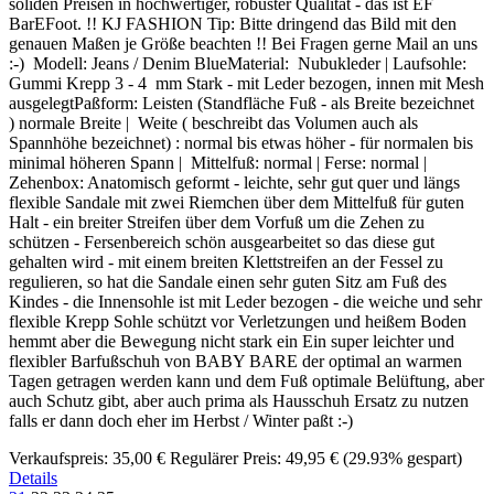
soliden Preisen in hochwertiger, robuster Qualität - das ist EF
BarEFoot. !! KJ FASHION Tip: Bitte dringend das Bild mit den
genauen Maßen je Größe beachten !! Bei Fragen gerne Mail an uns
:-) Modell: Jeans / Denim BlueMaterial: Nubukleder | Laufsohle:
Gummi Krepp 3 - 4 mm Stark - mit Leder bezogen, innen mit Mesh
ausgelegtPaßform: Leisten (Standfläche Fuß - als Breite bezeichnet
) normale Breite | Weite ( beschreibt das Volumen auch als
Spannhöhe bezeichnet) : normal bis etwas höher - für normalen bis
minimal höheren Spann | Mittelfuß: normal | Ferse: normal |
Zehenbox: Anatomisch geformt - leichte, sehr gut quer und längs
flexible Sandale mit zwei Riemchen über dem Mittelfuß für guten
Halt - ein breiter Streifen über dem Vorfuß um die Zehen zu
schützen - Fersenbereich schön ausgearbeitet so das diese gut
gehalten wird - mit einem breiten Klettstreifen an der Fessel zu
regulieren, so hat die Sandale einen sehr guten Sitz am Fuß des
Kindes - die Innensohle ist mit Leder bezogen - die weiche und sehr
flexible Krepp Sohle schützt vor Verletzungen und heißem Boden
hemmt aber die Bewegung nicht stark ein Ein super leichter und
flexibler Barfußschuh von BABY BARE der optimal an warmen
Tagen getragen werden kann und dem Fuß optimale Belüftung, aber
auch Schutz gibt, aber auch prima als Hausschuh Ersatz zu nutzen
falls er dann doch eher im Herbst / Winter paßt :-)
Verkaufspreis:
35,00 €
Regulärer Preis:
49,95 €
(29.93% gespart)
Details