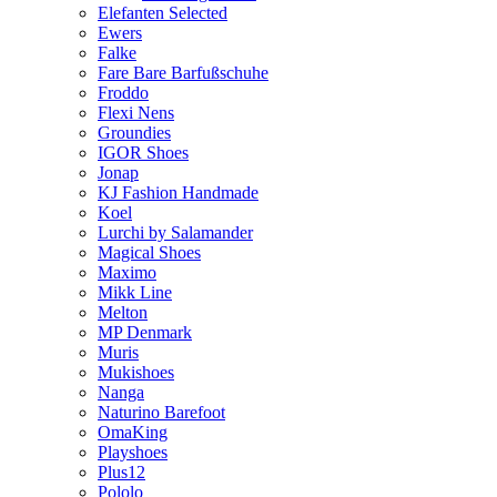
Elefanten Selected
Ewers
Falke
Fare Bare Barfußschuhe
Froddo
Flexi Nens
Groundies
IGOR Shoes
Jonap
KJ Fashion Handmade
Koel
Lurchi by Salamander
Magical Shoes
Maximo
Mikk Line
Melton
MP Denmark
Muris
Mukishoes
Nanga
Naturino Barefoot
OmaKing
Playshoes
Plus12
Pololo