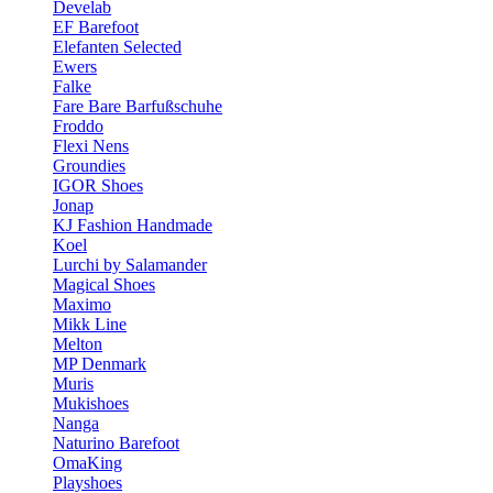
Develab
EF Barefoot
Elefanten Selected
Ewers
Falke
Fare Bare Barfußschuhe
Froddo
Flexi Nens
Groundies
IGOR Shoes
Jonap
KJ Fashion Handmade
Koel
Lurchi by Salamander
Magical Shoes
Maximo
Mikk Line
Melton
MP Denmark
Muris
Mukishoes
Nanga
Naturino Barefoot
OmaKing
Playshoes