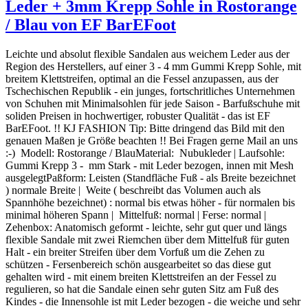
Leder + 3mm Krepp Sohle in Rostorange
/ Blau von EF BarEFoot
Leichte und absolut flexible Sandalen aus weichem Leder aus der
Region des Herstellers, auf einer 3 - 4 mm Gummi Krepp Sohle, mit
breitem Klettstreifen, optimal an die Fessel anzupassen, aus der
Tschechischen Republik - ein junges, fortschritliches Unternehmen
von Schuhen mit Minimalsohlen für jede Saison - Barfußschuhe mit
soliden Preisen in hochwertiger, robuster Qualität - das ist EF
BarEFoot. !! KJ FASHION Tip: Bitte dringend das Bild mit den
genauen Maßen je Größe beachten !! Bei Fragen gerne Mail an uns
:-) Modell: Rostorange / BlauMaterial: Nubukleder | Laufsohle:
Gummi Krepp 3 - mm Stark - mit Leder bezogen, innen mit Mesh
ausgelegtPaßform: Leisten (Standfläche Fuß - als Breite bezeichnet
) normale Breite | Weite ( beschreibt das Volumen auch als
Spannhöhe bezeichnet) : normal bis etwas höher - für normalen bis
minimal höheren Spann | Mittelfuß: normal | Ferse: normal |
Zehenbox: Anatomisch geformt - leichte, sehr gut quer und längs
flexible Sandale mit zwei Riemchen über dem Mittelfuß für guten
Halt - ein breiter Streifen über dem Vorfuß um die Zehen zu
schützen - Fersenbereich schön ausgearbeitet so das diese gut
gehalten wird - mit einem breiten Klettstreifen an der Fessel zu
regulieren, so hat die Sandale einen sehr guten Sitz am Fuß des
Kindes - die Innensohle ist mit Leder bezogen - die weiche und sehr