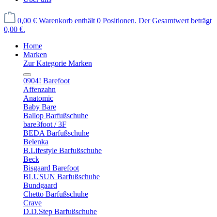
0,00 €
Warenkorb enthält 0 Positionen. Der Gesamtwert beträgt
0,00 €.
Home
Marken
Zur Kategorie Marken
0904! Barefoot
Affenzahn
Anatomic
Baby Bare
Ballop Barfußschuhe
bare3foot / 3F
BEDA Barfußschuhe
Belenka
B.Lifestyle Barfußschuhe
Beck
Bisgaard Barefoot
BLUSUN Barfußschuhe
Bundgaard
Chetto Barfußschuhe
Crave
D.D.Step Barfußschuhe