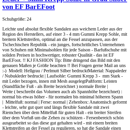
von EF BarEFoot
Schuhgröße:
24
Leichte und absolut flexible Sandalen aus weichem Leder aus der
Region des Herstellers, auf einer 3 - 4 mm Gummi Krepp Sohle, mit
breitem Klettstreifen, optimal an die Fessel anzupassen, aus der
Tschechischen Republik - ein junges, fortschritliches Unternehmen
von Schuhen mit Minimalsohlen für jede Saison - Barfußschuhe mit
soliden Preisen in hochwertiger, robuster Qualität - das ist EF
BarEFoot. !! KJ FASHION Tip: Bitte dringend das Bild mit den
genauen Maßen je Größe beachten !! Bei Fragen gerne Mail an uns
:-) Modell: Hellgrau / Perlmutt Silber bedrucktMaterial: Nappaleder
/ Nubukleder bedruckt | Laufsohle: Gummi Krepp 3 - mm Stark -
mit Leder bezogen, innen mit Mesh ausgelegtPaßform: Leisten
(Standfläche Fuß - als Breite bezeichnet ) normale Breite |
Weite ( beschreibt das Volumen auch als Spannhöhe bezeichnet) :
normal bis etwas höher - für normalen bis minimal höheren Spann
| Mittelfuß: normal | Ferse: normal | Zehenbox: Anatomisch geformt
- leichte, sehr gut quer und längs flexible Sandale mit zwei
Riemchen über dem Mittelfuß für guten Halt - ein breiter Streifen
über dem Vorfuß um die Zehen zu schützen - Fersenbereich schön
ausgearbeitet so das diese gut gehalten wird - mit einem breiten
Klettstreifen an der Fessel zu regulieren, so hat die Sandale einen