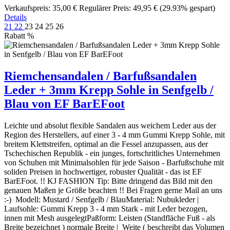
Verkaufspreis:
35,00 €
Regulärer Preis:
49,95 €
(29.93% gespart)
Details
21
22
23
24
25
26
Rabatt
%
Riemchensandalen / Barfußsandalen
Leder + 3mm Krepp Sohle in Senfgelb /
Blau von EF BarEFoot
Leichte und absolut flexible Sandalen aus weichem Leder aus der
Region des Herstellers, auf einer 3 - 4 mm Gummi Krepp Sohle, mit
breitem Klettstreifen, optimal an die Fessel anzupassen, aus der
Tschechischen Republik - ein junges, fortschritliches Unternehmen
von Schuhen mit Minimalsohlen für jede Saison - Barfußschuhe mit
soliden Preisen in hochwertiger, robuster Qualität - das ist EF
BarEFoot. !! KJ FASHION Tip: Bitte dringend das Bild mit den
genauen Maßen je Größe beachten !! Bei Fragen gerne Mail an uns
:-) Modell: Mustard / Senfgelb / BlauMaterial: Nubukleder |
Laufsohle: Gummi Krepp 3 - 4 mm Stark - mit Leder bezogen,
innen mit Mesh ausgelegtPaßform: Leisten (Standfläche Fuß - als
Breite bezeichnet ) normale Breite | Weite ( beschreibt das Volumen