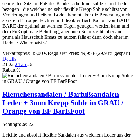
sehr guten Sitz am Fuß des Kindes - die Innensohle ist mit Leder
bezogen - die weiche und sehr flexible Krepp Sohle schützt vor
Verletzungen und heißem Boden hemmt aber die Bewegung nicht
stark ein Ein super leichter und flexibler Barfußschuh von BABY
BARE der optimal an warmen Tagen getragen werden kann und
dem Fuß optimale Belüftung, aber auch Schutz gibt, aber auch
prima als Hausschuh Ersatz zu nutzen falls er dann doch eher im
Herbst / Winter paßt :-)
Verkaufspreis:
35,00 €
Regulärer Preis:
49,95 €
(29.93% gespart)
Details
21
22
24
25
26
Rabatt
%
Riemchensandalen / Barfußsandalen
Leder + 3mm Krepp Sohle in GRAU /
Orange von EF BarEFoot
Schuhgröße:
22
Leichte und absolut flexible Sandalen aus weichem Leder aus der