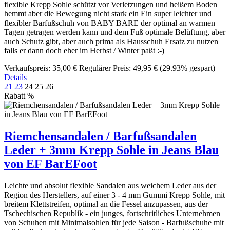
flexible Krepp Sohle schützt vor Verletzungen und heißem Boden
hemmt aber die Bewegung nicht stark ein Ein super leichter und
flexibler Barfußschuh von BABY BARE der optimal an warmen
Tagen getragen werden kann und dem Fuß optimale Belüftung, aber
auch Schutz gibt, aber auch prima als Hausschuh Ersatz zu nutzen
falls er dann doch eher im Herbst / Winter paßt :-)
Verkaufspreis:
35,00 €
Regulärer Preis:
49,95 €
(29.93% gespart)
Details
21
23
24
25
26
Rabatt
%
Riemchensandalen / Barfußsandalen
Leder + 3mm Krepp Sohle in Jeans Blau
von EF BarEFoot
Leichte und absolut flexible Sandalen aus weichem Leder aus der
Region des Herstellers, auf einer 3 - 4 mm Gummi Krepp Sohle, mit
breitem Klettstreifen, optimal an die Fessel anzupassen, aus der
Tschechischen Republik - ein junges, fortschritliches Unternehmen
von Schuhen mit Minimalsohlen für jede Saison - Barfußschuhe mit