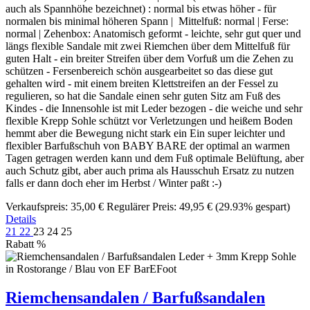
auch als Spannhöhe bezeichnet) : normal bis etwas höher - für
normalen bis minimal höheren Spann | Mittelfuß: normal | Ferse:
normal | Zehenbox: Anatomisch geformt - leichte, sehr gut quer und
längs flexible Sandale mit zwei Riemchen über dem Mittelfuß für
guten Halt - ein breiter Streifen über dem Vorfuß um die Zehen zu
schützen - Fersenbereich schön ausgearbeitet so das diese gut
gehalten wird - mit einem breiten Klettstreifen an der Fessel zu
regulieren, so hat die Sandale einen sehr guten Sitz am Fuß des
Kindes - die Innensohle ist mit Leder bezogen - die weiche und sehr
flexible Krepp Sohle schützt vor Verletzungen und heißem Boden
hemmt aber die Bewegung nicht stark ein Ein super leichter und
flexibler Barfußschuh von BABY BARE der optimal an warmen
Tagen getragen werden kann und dem Fuß optimale Belüftung, aber
auch Schutz gibt, aber auch prima als Hausschuh Ersatz zu nutzen
falls er dann doch eher im Herbst / Winter paßt :-)
Verkaufspreis:
35,00 €
Regulärer Preis:
49,95 €
(29.93% gespart)
Details
21
22
23
24
25
Rabatt
%
Riemchensandalen / Barfußsandalen