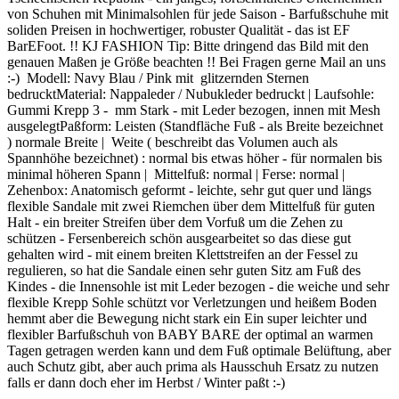
von Schuhen mit Minimalsohlen für jede Saison - Barfußschuhe mit
soliden Preisen in hochwertiger, robuster Qualität - das ist EF
BarEFoot. !! KJ FASHION Tip: Bitte dringend das Bild mit den
genauen Maßen je Größe beachten !! Bei Fragen gerne Mail an uns
:-) Modell: Navy Blau / Pink mit glitzernden Sternen
bedrucktMaterial: Nappaleder / Nubukleder bedruckt | Laufsohle:
Gummi Krepp 3 - mm Stark - mit Leder bezogen, innen mit Mesh
ausgelegtPaßform: Leisten (Standfläche Fuß - als Breite bezeichnet
) normale Breite | Weite ( beschreibt das Volumen auch als
Spannhöhe bezeichnet) : normal bis etwas höher - für normalen bis
minimal höheren Spann | Mittelfuß: normal | Ferse: normal |
Zehenbox: Anatomisch geformt - leichte, sehr gut quer und längs
flexible Sandale mit zwei Riemchen über dem Mittelfuß für guten
Halt - ein breiter Streifen über dem Vorfuß um die Zehen zu
schützen - Fersenbereich schön ausgearbeitet so das diese gut
gehalten wird - mit einem breiten Klettstreifen an der Fessel zu
regulieren, so hat die Sandale einen sehr guten Sitz am Fuß des
Kindes - die Innensohle ist mit Leder bezogen - die weiche und sehr
flexible Krepp Sohle schützt vor Verletzungen und heißem Boden
hemmt aber die Bewegung nicht stark ein Ein super leichter und
flexibler Barfußschuh von BABY BARE der optimal an warmen
Tagen getragen werden kann und dem Fuß optimale Belüftung, aber
auch Schutz gibt, aber auch prima als Hausschuh Ersatz zu nutzen
falls er dann doch eher im Herbst / Winter paßt :-)