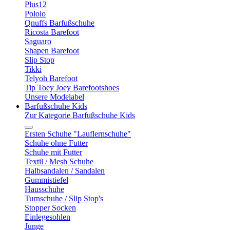
Plus12
Pololo
Qnuffs Barfußschuhe
Ricosta Barefoot
Saguaro
Shapen Barefoot
Slip Stop
Tikki
Telyoh Barefoot
Tip Toey Joey Barefootshoes
Unsere Modelabel
Barfußschuhe Kids
Zur Kategorie Barfußschuhe Kids
Ersten Schuhe "Lauflernschuhe"
Schuhe ohne Futter
Schuhe mit Futter
Textil / Mesh Schuhe
Halbsandalen / Sandalen
Gummistiefel
Hausschuhe
Turnschuhe / Slip Stop's
Stopper Socken
Einlegesohlen
Junge