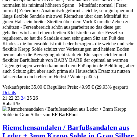
normalen bis minimal höheren Spann | Mittelfuß: normal | Ferse:
normal | Zehenbox: Anatomisch geformt - leichte, sehr gut quer und
längs flexible Sandale mit zwei Riemchen über dem Mittelfuß für
guten Halt - ein breiter Streifen über dem Vorfuß um die Zehen zu
schützen - Fersenbereich schön ausgearbeitet so das diese gut
gehalten wird - mit einem breiten Klettstreifen an der Fessel zu
regulieren, so hat die Sandale einen sehr guten Sitz am Fuß des
Kindes - die Innensohle ist mit Leder bezogen - die weiche und sehr
flexible Krepp Sohle schützt vor Verletzungen und heißem Boden
hemmt aber die Bewegung nicht stark ein Ein super leichter und
flexibler Barfußschuh von BABY BARE der optimal an warmen
Tagen getragen werden kann und dem Fuß optimale Belüftung, aber
auch Schutz gibt, aber auch prima als Hausschuh Ersatz zu nutzen
falls er dann doch eher im Herbst / Winter paßt :-)
Verkaufspreis:
35,00 €
Regulärer Preis:
49,95 €
(29.93% gespart)
Details
21
22
23
24
25
26
Rabatt
%
Riemchensandalen / Barfußsandalen aus
Leder + 3mm Krepp Sohle in Grau Silber