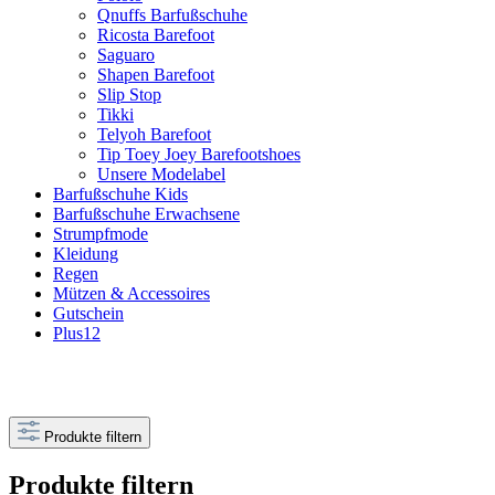
Qnuffs Barfußschuhe
Ricosta Barefoot
Saguaro
Shapen Barefoot
Slip Stop
Tikki
Telyoh Barefoot
Tip Toey Joey Barefootshoes
Unsere Modelabel
Barfußschuhe Kids
Barfußschuhe Erwachsene
Strumpfmode
Kleidung
Regen
Mützen & Accessoires
Gutschein
Plus12
Produkte filtern
Produkte filtern