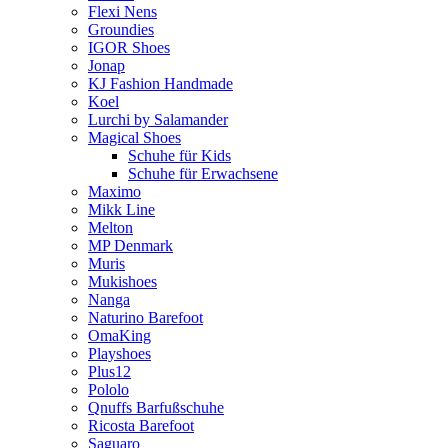
Flexi Nens
Groundies
IGOR Shoes
Jonap
KJ Fashion Handmade
Koel
Lurchi by Salamander
Magical Shoes
Schuhe für Kids
Schuhe für Erwachsene
Maximo
Mikk Line
Melton
MP Denmark
Muris
Mukishoes
Nanga
Naturino Barefoot
OmaKing
Playshoes
Plus12
Pololo
Qnuffs Barfußschuhe
Ricosta Barefoot
Saguaro