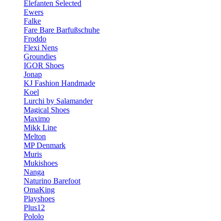
Elefanten Selected
Ewers
Falke
Fare Bare Barfußschuhe
Froddo
Flexi Nens
Groundies
IGOR Shoes
Jonap
KJ Fashion Handmade
Koel
Lurchi by Salamander
Magical Shoes
Maximo
Mikk Line
Melton
MP Denmark
Muris
Mukishoes
Nanga
Naturino Barefoot
OmaKing
Playshoes
Plus12
Pololo