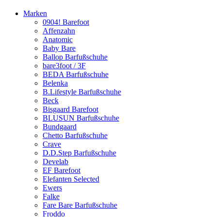
Marken
0904! Barefoot
Affenzahn
Anatomic
Baby Bare
Ballop Barfußschuhe
bare3foot / 3F
BEDA Barfußschuhe
Belenka
B.Lifestyle Barfußschuhe
Beck
Bisgaard Barefoot
BLUSUN Barfußschuhe
Bundgaard
Chetto Barfußschuhe
Crave
D.D.Step Barfußschuhe
Develab
EF Barefoot
Elefanten Selected
Ewers
Falke
Fare Bare Barfußschuhe
Froddo