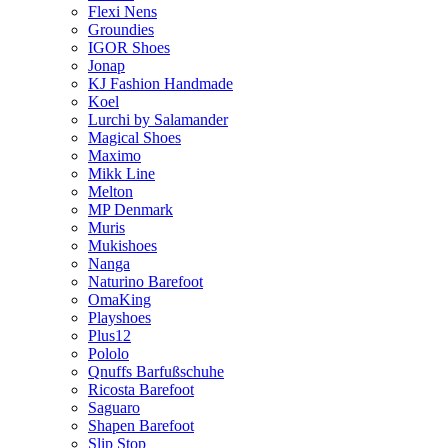
Flexi Nens
Groundies
IGOR Shoes
Jonap
KJ Fashion Handmade
Koel
Lurchi by Salamander
Magical Shoes
Maximo
Mikk Line
Melton
MP Denmark
Muris
Mukishoes
Nanga
Naturino Barefoot
OmaKing
Playshoes
Plus12
Pololo
Qnuffs Barfußschuhe
Ricosta Barefoot
Saguaro
Shapen Barefoot
Slip Stop