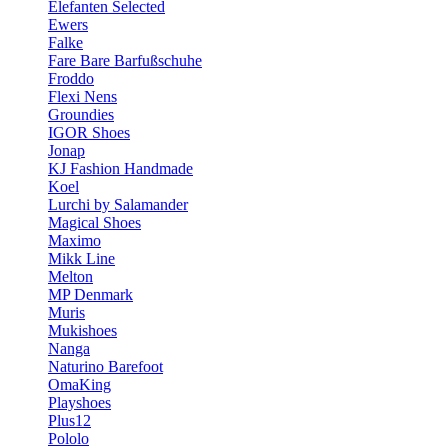
Elefanten Selected
Ewers
Falke
Fare Bare Barfußschuhe
Froddo
Flexi Nens
Groundies
IGOR Shoes
Jonap
KJ Fashion Handmade
Koel
Lurchi by Salamander
Magical Shoes
Maximo
Mikk Line
Melton
MP Denmark
Muris
Mukishoes
Nanga
Naturino Barefoot
OmaKing
Playshoes
Plus12
Pololo