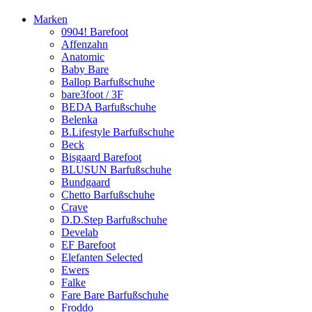
Marken
0904! Barefoot
Affenzahn
Anatomic
Baby Bare
Ballop Barfußschuhe
bare3foot / 3F
BEDA Barfußschuhe
Belenka
B.Lifestyle Barfußschuhe
Beck
Bisgaard Barefoot
BLUSUN Barfußschuhe
Bundgaard
Chetto Barfußschuhe
Crave
D.D.Step Barfußschuhe
Develab
EF Barefoot
Elefanten Selected
Ewers
Falke
Fare Bare Barfußschuhe
Froddo