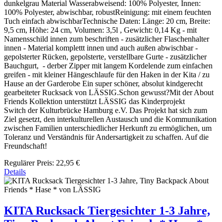
dunkelgrau Material Wasserabweisend: 100% Polyester, Innen:
100% Polyester, abwischbar, robustReinigung: mit einem feuchten
Tuch einfach abwischbarTechnische Daten: Länge: 20 cm, Breite:
9,5 cm, Höhe: 24 cm, Volumen: 3,5l , Gewicht: 0,14 Kg - mit
Namensschild innen zum beschriften - zusätzlicher Flaschenhalter
innen - Material komplettt innen und auch außen abwischbar -
gepolsterter Rücken, gepolsterte, verstellbare Gurte - zusätzlicher
Bauchgurt, - derber Zipper mit langem Kordelende zum einfachen
greifen - mit kleiner Hängeschlaufe für den Haken in der Kita / zu
Hause an der Garderobe Ein super schöner, absolut kindgerecht
gearbeiteter Rucksack von LÄSSIG.Schon gewusst?Mit der About
Friends Kollektion unterstützt LÄSSIG das Kinderprojekt
Switch der Kulturbrücke Hamburg e.V. Das Projekt hat sich zum
Ziel gesetzt, den interkulturellen Austausch und die Kommunikation
zwischen Familien unterschiedlicher Herkunft zu ermöglichen, um
Toleranz und Verständnis für Andersartigkeit zu schaffen. Auf die
Freundschaft!
Regulärer Preis:
22,95 €
Details
KITA Rucksack Tiergesichter 1-3 Jahre,