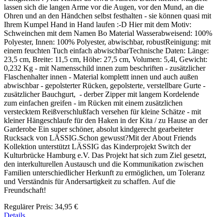
lassen sich die langen Arme vor die Augen, vor den Mund, an die
Ohren und an den Händchen selbst festhalten - sie können quasi mit
Ihrem Kumpel Hand in Hand laufen :-D Hier mit dem Motiv:
Schweinchen mit dem Namen Bo Material Wasserabweisend: 100%
Polyester, Innen: 100% Polyester, abwischbar, robustReinigung: mit
einem feuchten Tuch einfach abwischbarTechnische Daten: Länge:
23,5 cm, Breite: 11,5 cm, Höhe: 27,5 cm, Volumen: 5,4l, Gewicht:
0,232 Kg - mit Namensschild innen zum beschriften - zusätzlicher
Flaschenhalter innen - Material komplettt innen und auch außen
abwischbar - gepolsterter Rücken, gepolsterte, verstellbare Gurte -
zusätzlicher Bauchgurt, - derber Zipper mit langem Kordelende
zum einfachen greifen - im Rücken mit einem zusätzlichen
verstecktem Reißverschlußfach versehen für kleine Schätze - mit
kleiner Hängeschlaufe für den Haken in der Kita / zu Hause an der
Garderobe Ein super schöner, absolut kindgerecht gearbeiteter
Rucksack von LÄSSIG.Schon gewusst?Mit der About Friends
Kollektion unterstützt LÄSSIG das Kinderprojekt Switch der
Kulturbrücke Hamburg e.V. Das Projekt hat sich zum Ziel gesetzt,
den interkulturellen Austausch und die Kommunikation zwischen
Familien unterschiedlicher Herkunft zu ermöglichen, um Toleranz
und Verständnis für Andersartigkeit zu schaffen. Auf die
Freundschaft!
Regulärer Preis:
34,95 €
Details