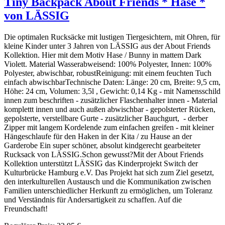
Tiny Backpack About Friends * Hase *
von LÄSSIG
Die optimalen Rucksäcke mit lustigen Tiergesichtern, mit Ohren, für
kleine Kinder unter 3 Jahren von LÄSSIG aus der About Friends
Kollektion. Hier mit dem Motiv Hase / Bunny in mattem Dark
Violett. Material Wasserabweisend: 100% Polyester, Innen: 100%
Polyester, abwischbar, robustReinigung: mit einem feuchten Tuch
einfach abwischbarTechnische Daten: Länge: 20 cm, Breite: 9,5 cm,
Höhe: 24 cm, Volumen: 3,5l , Gewicht: 0,14 Kg - mit Namensschild
innen zum beschriften - zusätzlicher Flaschenhalter innen - Material
komplettt innen und auch außen abwischbar - gepolsterter Rücken,
gepolsterte, verstellbare Gurte - zusätzlicher Bauchgurt, - derber
Zipper mit langem Kordelende zum einfachen greifen - mit kleiner
Hängeschlaufe für den Haken in der Kita / zu Hause an der
Garderobe Ein super schöner, absolut kindgerecht gearbeiteter
Rucksack von LÄSSIG.Schon gewusst?Mit der About Friends
Kollektion unterstützt LÄSSIG das Kinderprojekt Switch der
Kulturbrücke Hamburg e.V. Das Projekt hat sich zum Ziel gesetzt,
den interkulturellen Austausch und die Kommunikation zwischen
Familien unterschiedlicher Herkunft zu ermöglichen, um Toleranz
und Verständnis für Andersartigkeit zu schaffen. Auf die
Freundschaft!