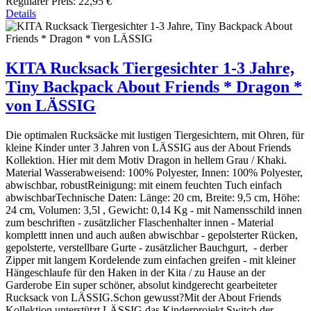
Regulärer Preis:
22,95 €
Details
KITA Rucksack Tiergesichter 1-3 Jahre,
Tiny Backpack About Friends * Dragon *
von LÄSSIG
Die optimalen Rucksäcke mit lustigen Tiergesichtern, mit Ohren, für
kleine Kinder unter 3 Jahren von LÄSSIG aus der About Friends
Kollektion. Hier mit dem Motiv Dragon in hellem Grau / Khaki.
Material Wasserabweisend: 100% Polyester, Innen: 100% Polyester,
abwischbar, robustReinigung: mit einem feuchten Tuch einfach
abwischbarTechnische Daten: Länge: 20 cm, Breite: 9,5 cm, Höhe:
24 cm, Volumen: 3,5l , Gewicht: 0,14 Kg - mit Namensschild innen
zum beschriften - zusätzlicher Flaschenhalter innen - Material
komplettt innen und auch außen abwischbar - gepolsterter Rücken,
gepolsterte, verstellbare Gurte - zusätzlicher Bauchgurt, - derber
Zipper mit langem Kordelende zum einfachen greifen - mit kleiner
Hängeschlaufe für den Haken in der Kita / zu Hause an der
Garderobe Ein super schöner, absolut kindgerecht gearbeiteter
Rucksack von LÄSSIG.Schon gewusst?Mit der About Friends
Kollektion unterstützt LÄSSIG das Kinderprojekt Switch der