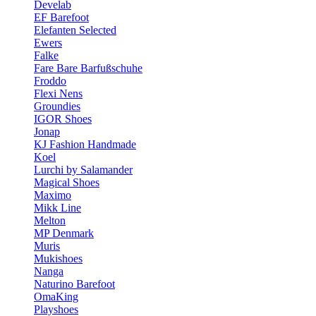
Develab
EF Barefoot
Elefanten Selected
Ewers
Falke
Fare Bare Barfußschuhe
Froddo
Flexi Nens
Groundies
IGOR Shoes
Jonap
KJ Fashion Handmade
Koel
Lurchi by Salamander
Magical Shoes
Maximo
Mikk Line
Melton
MP Denmark
Muris
Mukishoes
Nanga
Naturino Barefoot
OmaKing
Playshoes