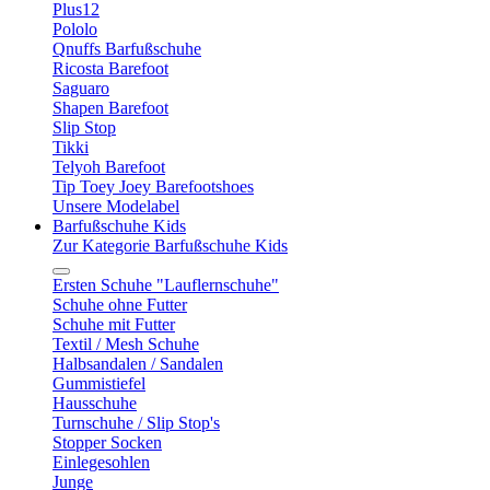
Plus12
Pololo
Qnuffs Barfußschuhe
Ricosta Barefoot
Saguaro
Shapen Barefoot
Slip Stop
Tikki
Telyoh Barefoot
Tip Toey Joey Barefootshoes
Unsere Modelabel
Barfußschuhe Kids
Zur Kategorie Barfußschuhe Kids
Ersten Schuhe "Lauflernschuhe"
Schuhe ohne Futter
Schuhe mit Futter
Textil / Mesh Schuhe
Halbsandalen / Sandalen
Gummistiefel
Hausschuhe
Turnschuhe / Slip Stop's
Stopper Socken
Einlegesohlen
Junge