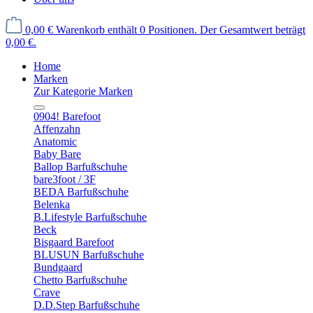
0,00 €
Warenkorb enthält 0 Positionen. Der Gesamtwert beträgt
0,00 €.
Home
Marken
Zur Kategorie Marken
0904! Barefoot
Affenzahn
Anatomic
Baby Bare
Ballop Barfußschuhe
bare3foot / 3F
BEDA Barfußschuhe
Belenka
B.Lifestyle Barfußschuhe
Beck
Bisgaard Barefoot
BLUSUN Barfußschuhe
Bundgaard
Chetto Barfußschuhe
Crave
D.D.Step Barfußschuhe