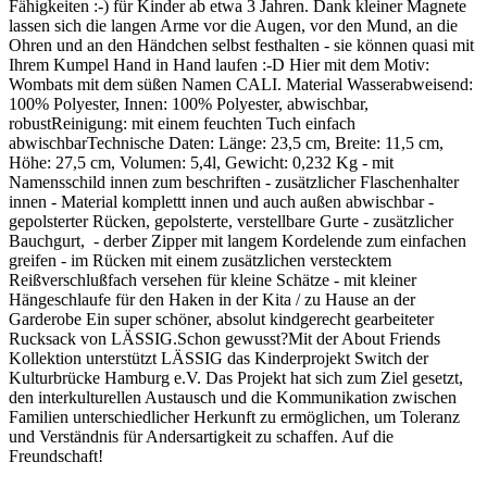
Fähigkeiten :-) für Kinder ab etwa 3 Jahren. Dank kleiner Magnete
lassen sich die langen Arme vor die Augen, vor den Mund, an die
Ohren und an den Händchen selbst festhalten - sie können quasi mit
Ihrem Kumpel Hand in Hand laufen :-D Hier mit dem Motiv:
Wombats mit dem süßen Namen CALI. Material Wasserabweisend:
100% Polyester, Innen: 100% Polyester, abwischbar,
robustReinigung: mit einem feuchten Tuch einfach
abwischbarTechnische Daten: Länge: 23,5 cm, Breite: 11,5 cm,
Höhe: 27,5 cm, Volumen: 5,4l, Gewicht: 0,232 Kg - mit
Namensschild innen zum beschriften - zusätzlicher Flaschenhalter
innen - Material komplettt innen und auch außen abwischbar -
gepolsterter Rücken, gepolsterte, verstellbare Gurte - zusätzlicher
Bauchgurt, - derber Zipper mit langem Kordelende zum einfachen
greifen - im Rücken mit einem zusätzlichen verstecktem
Reißverschlußfach versehen für kleine Schätze - mit kleiner
Hängeschlaufe für den Haken in der Kita / zu Hause an der
Garderobe Ein super schöner, absolut kindgerecht gearbeiteter
Rucksack von LÄSSIG.Schon gewusst?Mit der About Friends
Kollektion unterstützt LÄSSIG das Kinderprojekt Switch der
Kulturbrücke Hamburg e.V. Das Projekt hat sich zum Ziel gesetzt,
den interkulturellen Austausch und die Kommunikation zwischen
Familien unterschiedlicher Herkunft zu ermöglichen, um Toleranz
und Verständnis für Andersartigkeit zu schaffen. Auf die
Freundschaft!