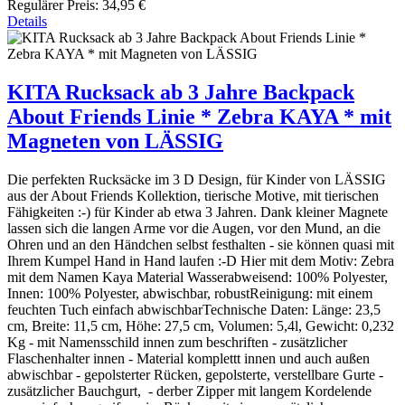
Regulärer Preis:
34,95 €
Details
KITA Rucksack ab 3 Jahre Backpack
About Friends Linie * Zebra KAYA * mit
Magneten von LÄSSIG
Die perfekten Rucksäcke im 3 D Design, für Kinder von LÄSSIG
aus der About Friends Kollektion, tierische Motive, mit tierischen
Fähigkeiten :-) für Kinder ab etwa 3 Jahren. Dank kleiner Magnete
lassen sich die langen Arme vor die Augen, vor den Mund, an die
Ohren und an den Händchen selbst festhalten - sie können quasi mit
Ihrem Kumpel Hand in Hand laufen :-D Hier mit dem Motiv: Zebra
mit dem Namen Kaya Material Wasserabweisend: 100% Polyester,
Innen: 100% Polyester, abwischbar, robustReinigung: mit einem
feuchten Tuch einfach abwischbarTechnische Daten: Länge: 23,5
cm, Breite: 11,5 cm, Höhe: 27,5 cm, Volumen: 5,4l, Gewicht: 0,232
Kg - mit Namensschild innen zum beschriften - zusätzlicher
Flaschenhalter innen - Material komplettt innen und auch außen
abwischbar - gepolsterter Rücken, gepolsterte, verstellbare Gurte -
zusätzlicher Bauchgurt, - derber Zipper mit langem Kordelende