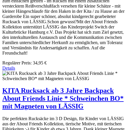
zum einfachen greifen - im Rücken mit einem zusätzlichen
verstecktem Reißverschlußfach versehen für kleine Schätze - mit
kleiner Hängeschlaufe für den Haken in der Kita / zu Hause an der
Garderobe Ein super schöner, absolut kindgerecht gearbeiteter
Rucksack von LÄSSIG.Schon gewusst?Mit der About Friends
Kollektion unterstützt LÄSSIG das Kinderprojekt Switch der
Kulturbrücke Hamburg e.V. Das Projekt hat sich zum Ziel gesetzt,
den interkulturellen Austausch und die Kommunikation zwischen
Familien unterschiedlicher Herkunft zu ermöglichen, um Toleranz
und Verständnis für Andersartigkeit zu schaffen. Auf die
Freundschaft!
Regulärer Preis:
34,95 €
Details
KITA Rucksack ab 3 Jahre Backpack
About Friends Linie * Schweinchen BO*
mit Magneten von LÄSSIG
Die perfekten Rucksäcke im 3 D Design, für Kinder von LÄSSIG
aus der About Friends Kollektion, tierische Motive, mit tierischen
Fähigkeiten :-) für Kinder ab etwa 3 Jahren. Dank kleiner Magnete