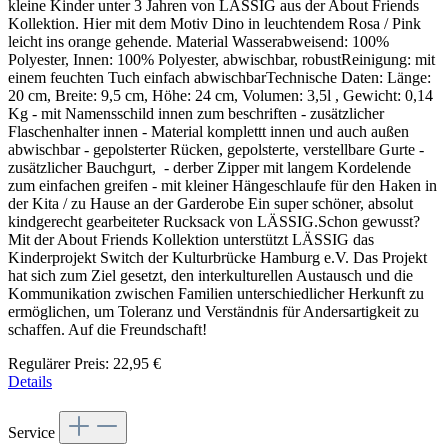
kleine Kinder unter 3 Jahren von LÄSSIG aus der About Friends
Kollektion. Hier mit dem Motiv Dino in leuchtendem Rosa / Pink
leicht ins orange gehende. Material Wasserabweisend: 100%
Polyester, Innen: 100% Polyester, abwischbar, robustReinigung: mit
einem feuchten Tuch einfach abwischbarTechnische Daten: Länge:
20 cm, Breite: 9,5 cm, Höhe: 24 cm, Volumen: 3,5l , Gewicht: 0,14
Kg - mit Namensschild innen zum beschriften - zusätzlicher
Flaschenhalter innen - Material komplettt innen und auch außen
abwischbar - gepolsterter Rücken, gepolsterte, verstellbare Gurte -
zusätzlicher Bauchgurt, - derber Zipper mit langem Kordelende
zum einfachen greifen - mit kleiner Hängeschlaufe für den Haken in
der Kita / zu Hause an der Garderobe Ein super schöner, absolut
kindgerecht gearbeiteter Rucksack von LÄSSIG.Schon gewusst?
Mit der About Friends Kollektion unterstützt LÄSSIG das
Kinderprojekt Switch der Kulturbrücke Hamburg e.V. Das Projekt
hat sich zum Ziel gesetzt, den interkulturellen Austausch und die
Kommunikation zwischen Familien unterschiedlicher Herkunft zu
ermöglichen, um Toleranz und Verständnis für Andersartigkeit zu
schaffen. Auf die Freundschaft!
Regulärer Preis:
22,95 €
Details
Service